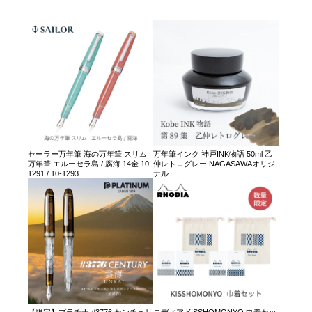
セーラー万年筆 海の万年筆 スリム
万年筆インク 神戸INK物語 50ml 乙
万年筆 エルーセラ島 / 腐海 14金 10-
仲レトログレー NAGASAWAオリジ
1291 / 10-1293
ナル