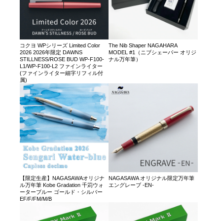
コクヨ WPシリーズ Limited Color
The Nib Shaper NAGAHARA
2026 2026年限定 DAWNS
MODEL #1（ニブシェーパー オリジ
STILLNESS/ROSE BUD WP-F100-
ナル万年筆）
L1/WP-F100-L2 ファインライター
(ファインライター細字リフィル付
属)
【限定生産】NAGASAWAオリジナ
NAGASAWA オリジナル限定万年筆
ル万年筆 Kobe Gradation 千苅ウォ
エングレーブ -EN-
ーターブルー ゴールド・シルバー
EF/F/FM/M/B