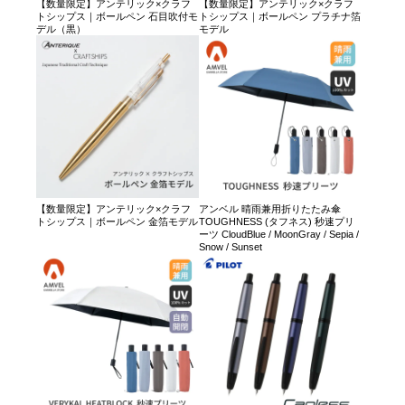
【数量限定】アンテリック×クラフ
【数量限定】アンテリック×クラフ
トシップス｜ボールペン 石目吹付モ
トシップス｜ボールペン プラチナ箔
デル（黒）
モデル
【数量限定】アンテリック×クラフ
アンベル 晴雨兼用折りたたみ傘
トシップス｜ボールペン 金箔モデル
TOUGHNESS (タフネス) 秒速プリ
ーツ CloudBlue / MoonGray / Sepia /
Snow / Sunset