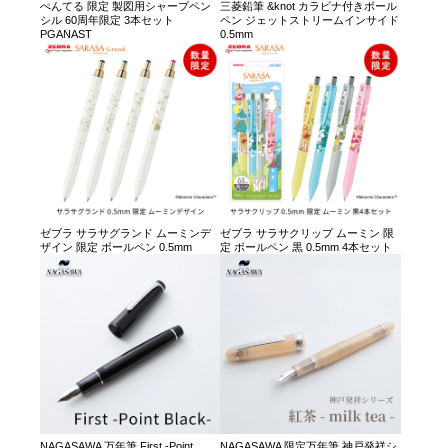
ぺんてる 限定 製図用シャープペン
三菱鉛筆 &knot カラビナ付きボール
シル 60周年限定 3本セット
ペン ジェットストリームインサイド
PGANAST
0.5mm
ゼブラ サラサグランド ムーミンデ
ゼブラ サラサクリップ ムーミン 限
ザイン 限定 ボールペン 0.5mm
定 ボールペン 黒 0.5mm 4本セット
NAGASAWA 万年筆 First -Point
NAGASAWA 限定万年筆 神戸発祥シ