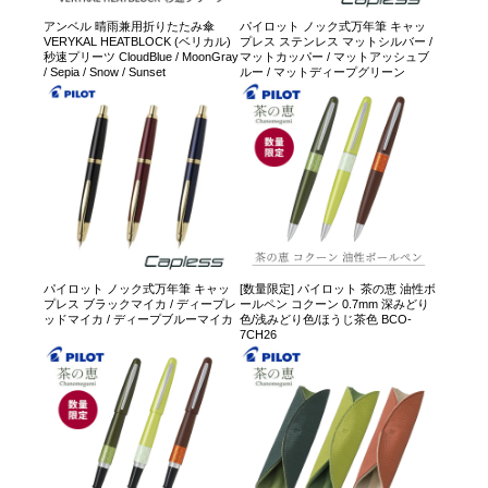
アンベル 晴雨兼用折りたたみ傘
パイロット ノック式万年筆 キャッ
VERYKAL HEATBLOCK (ベリカル)
プレス ステンレス マットシルバー /
秒速プリーツ CloudBlue / MoonGray
マットカッパー / マットアッシュブ
/ Sepia / Snow / Sunset
ルー / マットディープグリーン
パイロット ノック式万年筆 キャッ
[数量限定] パイロット 茶の恵 油性ボ
プレス ブラックマイカ / ディープレ
ールペン コクーン 0.7mm 深みどり
ッドマイカ / ディープブルーマイカ
色/浅みどり色/ほうじ茶色 BCO-
7CH26