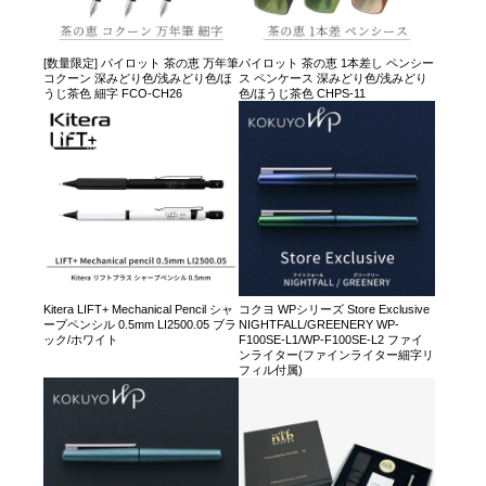
[数量限定] パイロット 茶の恵 万年筆
パイロット 茶の恵 1本差し ペンシー
コクーン 深みどり色/浅みどり色/ほ
ス ペンケース 深みどり色/浅みどり
うじ茶色 細字 FCO-CH26
色/ほうじ茶色 CHPS-11
Kitera LIFT+ Mechanical Pencil シャ
コクヨ WPシリーズ Store Exclusive
ープペンシル 0.5mm LI2500.05 ブラ
NIGHTFALL/GREENERY WP-
ック/ホワイト
F100SE-L1/WP-F100SE-L2 ファイ
ンライター(ファインライター細字リ
フィル付属)