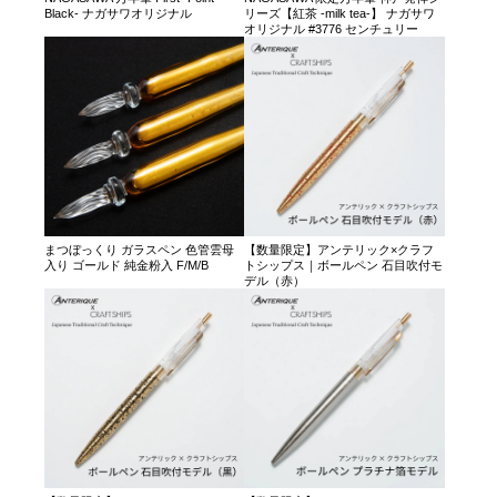
Black- ナガサワオリジナル
リーズ【紅茶 -milk tea-】 ナガサワ
オリジナル #3776 センチュリー
まつぼっくり ガラスペン 色管雲母
【数量限定】アンテリック×クラフ
入り ゴールド 純金粉入 F/M/B
トシップス｜ボールペン 石目吹付モ
デル（赤）