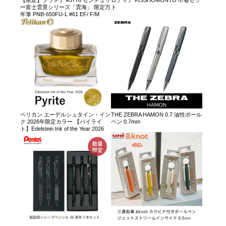
【限定】プラチナ #3776 センチュリ
ロディア KISSHOMONYO 巾着セッ
ー富士雲景シリーズ「雲海」 限定万
ト
年筆 PNB-650FU-L #61 EF/ F/M
ペリカン エーデルシュタイン・イン
THE ZEBRA HAMON 0.7 油性ボール
ク 2026年限定カラー 【パイライ
ペン 0.7mm
ト】Edelstein Ink of the Year 2026