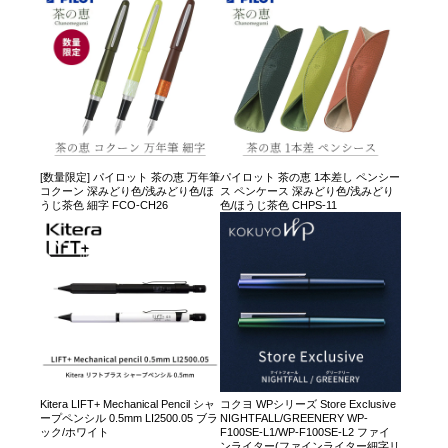
[数量限定] パイロット 茶の恵 万年筆
パイロット 茶の恵 1本差し ペンシー
コクーン 深みどり色/浅みどり色/ほ
ス ペンケース 深みどり色/浅みどり
うじ茶色 細字 FCO-CH26
色/ほうじ茶色 CHPS-11
Kitera LIFT+ Mechanical Pencil シャ
コクヨ WPシリーズ Store Exclusive
ープペンシル 0.5mm LI2500.05 ブラ
NIGHTFALL/GREENERY WP-
ック/ホワイト
F100SE-L1/WP-F100SE-L2 ファイ
ンライター(ファインライター細字リ