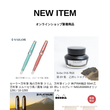
NEW ITEM
オンラインショップ新着商品
セーラー万年筆 海の万年筆 スリム
万年筆インク 神戸INK物語 50ml 乙
万年筆 エルーセラ島 / 腐海 14金 10-
仲レトログレー NAGASAWAオリジ
1291 / 10-1293
ナル