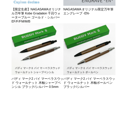
【限定生産】NAGASAWAオリジナ
NAGASAWA オリジナル限定万年筆
ル万年筆 Kobe Gradation 千苅ウォ
エングレーブ -EN-
ーターブルー ゴールド・シルバー
EF/F/FM/M/B
バディ マーク2 バイ マーベラスウッ
バディ マーク2 バイ マーベラスウッ
ド ウォールナット 木軸シャープペ
ド ウォールナット 木軸ボールペン
ンシル ブラック/シルバー 0.5mm
ブラック/シルバー