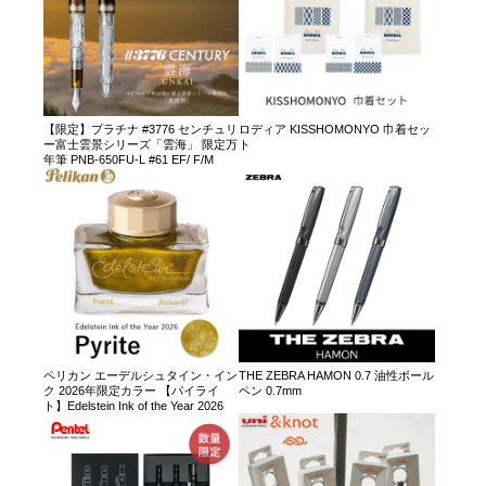
【限定】プラチナ #3776 センチュリ
ロディア KISSHOMONYO 巾着セッ
ー富士雲景シリーズ「雲海」 限定万
ト
年筆 PNB-650FU-L #61 EF/ F/M
ペリカン エーデルシュタイン・イン
THE ZEBRA HAMON 0.7 油性ボール
ク 2026年限定カラー 【パイライ
ペン 0.7mm
ト】Edelstein Ink of the Year 2026