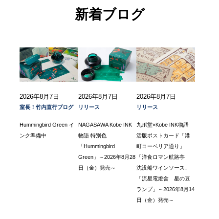
新着ブログ
2026年8月7日
2026年8月7日
2026年8月7日
室長！竹内直行ブログ
リリース
リリース
Hummingbird Green イ
NAGASAWA Kobe INK
九ポ堂×Kobe INK物語
ンク準備中
物語 特別色
活版ポストカード「港
「Hummingbird
町コーベリア通り」
Green」～2026年8月28
「洋食ロマン航路亭
日（金）発売～
沈没船ワインソース」
「流星電燈舎 星の豆
ランプ」～2026年8月14
日（金）発売～