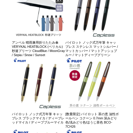
アンベル 晴雨兼用折りたたみ傘
パイロット ノック式万年筆 キャッ
VERYKAL HEATBLOCK (ベリカル)
プレス ステンレス マットシルバー /
秒速プリーツ CloudBlue / MoonGray
マットカッパー / マットアッシュブ
/ Sepia / Snow / Sunset
ルー / マットディープグリーン
パイロット ノック式万年筆 キャッ
[数量限定] パイロット 茶の恵 油性ボ
プレス ブラックマイカ / ディープレ
ールペン コクーン 0.7mm 深みどり
ッドマイカ / ディープブルーマイカ
色/浅みどり色/ほうじ茶色 BCO-
7CH26