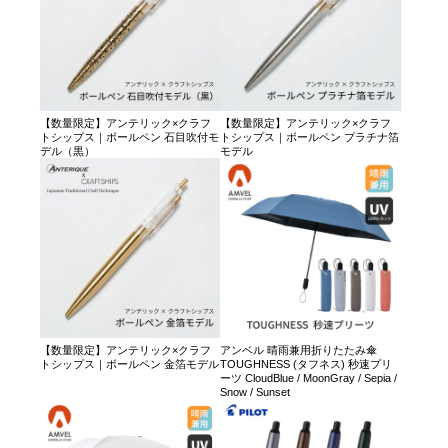
【数量限定】アンテリック×クラフ
【数量限定】アンテリック×クラフ
トシップス｜ボールペン 石目吹付モ
トシップス｜ボールペン プラチナ箔
デル（黒）
モデル
【数量限定】アンテリック×クラフ
アンベル 晴雨兼用折りたたみ傘
トシップス｜ボールペン 金箔モデル
TOUGHNESS (タフネス) 秒速プリ
ーツ CloudBlue / MoonGray / Sepia /
Snow / Sunset