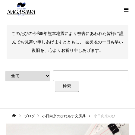
このたびの令和8年熊本地震により被害にあわれた皆様に謹
んでお見舞い申しあげますとともに、 被災地の一日も早い
復旧を、心よりお祈り申しあげます。
ブログ
小日向京のひねもす文房具
小日向京のひねもす文房具｜第四十一回「コレクト 情報カード 5×3 補助6ミリ罫」