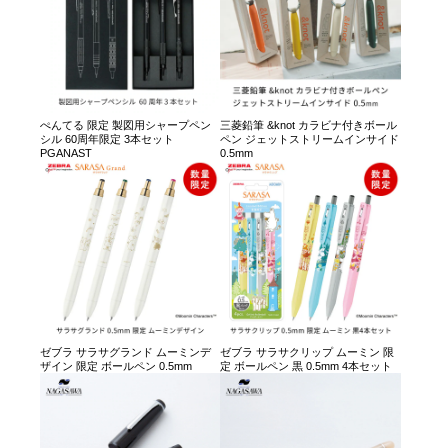
ぺんてる 限定 製図用シャープペン
三菱鉛筆 &knot カラビナ付きボール
シル 60周年限定 3本セット
ペン ジェットストリームインサイド
PGANAST
0.5mm
ゼブラ サラサグランド ムーミンデ
ゼブラ サラサクリップ ムーミン 限
ザイン 限定 ボールペン 0.5mm
定 ボールペン 黒 0.5mm 4本セット