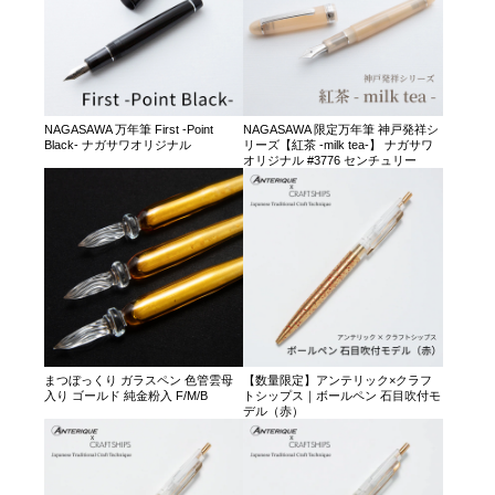
NAGASAWA 万年筆 First -Point
NAGASAWA 限定万年筆 神戸発祥シ
Black- ナガサワオリジナル
リーズ【紅茶 -milk tea-】 ナガサワ
オリジナル #3776 センチュリー
まつぼっくり ガラスペン 色管雲母
【数量限定】アンテリック×クラフ
入り ゴールド 純金粉入 F/M/B
トシップス｜ボールペン 石目吹付モ
デル（赤）