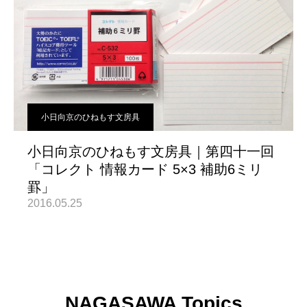
小日向京のひねもす文房具
小日向京のひねもす文房具｜第四十一回
「コレクト 情報カード 5×3 補助6ミリ
罫」
2016.05.25
NAGASAWA Topics