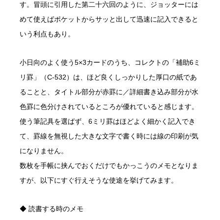
す。冒頭に引用した第二十六回のように、ジョッターには
めて使えばポケットからサッと出して迅速に記入できると
いう利点もあり。
小日向のよく使う5×3カードのうち、コレクトの「補助6ミ
リ罫」（C-532）は、ほど良くしっかりした厚口の紙であ
ることと、タイトル部分が赤罫に／詳細書き込み部分が水
色罫に色分けされているところが優れていると感じます。
使う筆記具を選ばず、6ミリ罫はほどよく細かく記入でき
て、罫線を無視した大きな文字で書く時には線の印刷が気
になりません。
数枚を手帳に挟んでおくだけでもかっこうのメモとなりま
すが、以下にすぐ行えそうな使途を挙げてみます。
◆ 読書する時のメモ