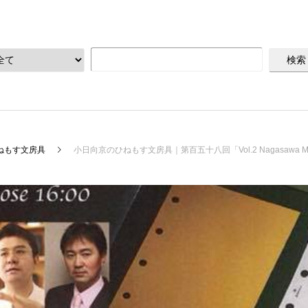
ねもす文房具
小日向京のひねもす文房具｜第百五十八回「Vol.2 Nagasawa M5会 