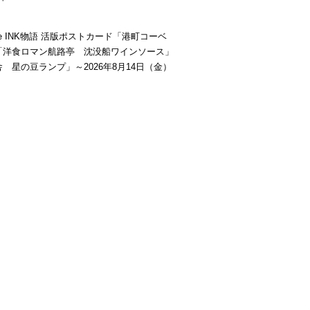
be INK物語 活版ポストカード「港町コーベ
「洋食ロマン航路亭 沈没船ワインソース」
 星の豆ランプ」～2026年8月14日（金）