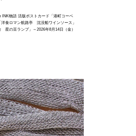
be INK物語 活版ポストカード「港町コーベ
「洋食ロマン航路亭 沈没船ワインソース」
 星の豆ランプ」～2026年8月14日（金）