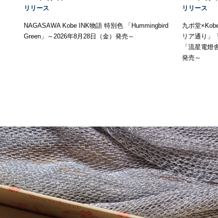
リリース
リリース
NAGASAWA Kobe INK物語 特別色 「Hummingbird
九ポ堂×Ko
Green」～2026年8月28日（金）発売～
リア通り」
「流星電燈舎
発売～