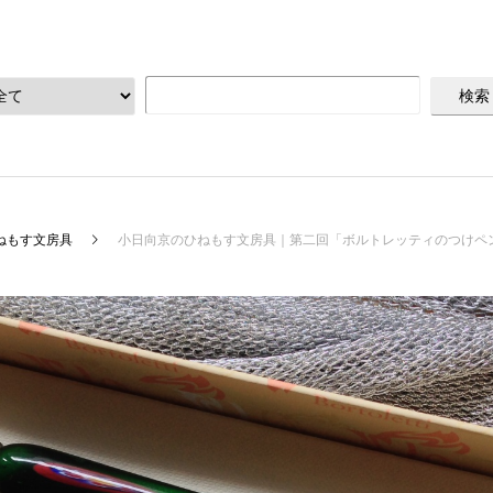
ねもす文房具
小日向京のひねもす文房具｜第二回「ボルトレッティのつけペ