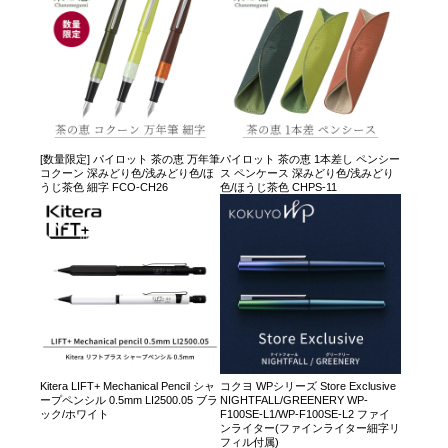
[数量限定] パイロット 茶の恵 万年筆
パイロット 茶の恵 1本差し ペンシー
コクーン 深みどり色/浅みどり色/ほ
ス ペンケース 深みどり色/浅みどり
うじ茶色 細字 FCO-CH26
色/ほうじ茶色 CHPS-11
Kitera LIFT+ Mechanical Pencil シャ
コクヨ WPシリーズ Store Exclusive
ープペンシル 0.5mm LI2500.05 ブラ
NIGHTFALL/GREENERY WP-
ック/ホワイト
F100SE-L1/WP-F100SE-L2 ファイ
ンライター(ファインライター細字リ
フィル付属)