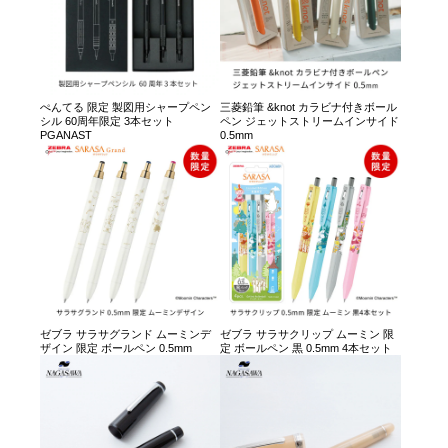
ぺんてる 限定 製図用シャープペン
三菱鉛筆 &knot カラビナ付きボール
シル 60周年限定 3本セット
ペン ジェットストリームインサイド
PGANAST
0.5mm
ゼブラ サラサグランド ムーミンデ
ゼブラ サラサクリップ ムーミン 限
ザイン 限定 ボールペン 0.5mm
定 ボールペン 黒 0.5mm 4本セット