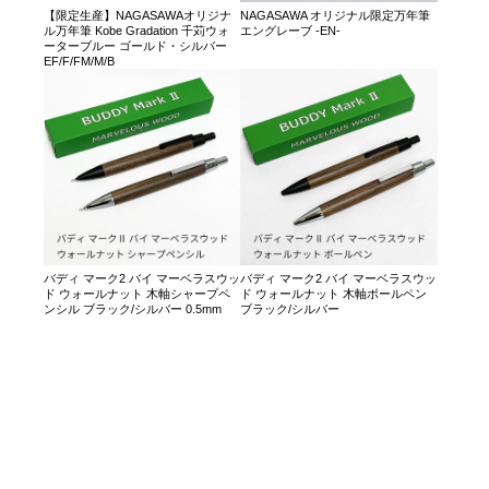
【限定生産】NAGASAWAオリジナ
NAGASAWA オリジナル限定万年筆
ル万年筆 Kobe Gradation 千苅ウォ
エングレーブ -EN-
ーターブルー ゴールド・シルバー
EF/F/FM/M/B
バディ マーク2 バイ マーベラスウッ
バディ マーク2 バイ マーベラスウッ
ド ウォールナット 木軸シャープペ
ド ウォールナット 木軸ボールペン
ンシル ブラック/シルバー 0.5mm
ブラック/シルバー