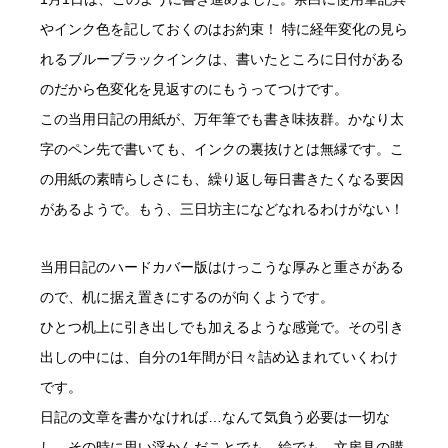
やインク色を記しておくのはお約束！ 特に経年変化の見ら
れるブルーブラックインクは、書いたところに日付がある
のだから色変化を見返すのにもうってつけです。
この当用日記の用紙が、万年筆でも書き味抜群。かなり太
字のペン先で書いても、インクの裏抜けとは無縁です。こ
の用紙の素晴らしさにも、繰り返し毎日書きたくなる要因
があるようで。もう、三日坊主になどなれるわけがない！
当用日記のハードカバー版はけっこうな厚みと重さがある
ので、机に据え置きにするのが向くようです。
ひとつ机上に引き出しでも加えるような感覚で。その引き
出しの中には、自分の1年間が日々詰め込まれていくわけ
です。
日記の文章を書かなければ…なんて気負う必要は一切な
し。その時に思い浮かんだことでも、絵でも、文房具の購