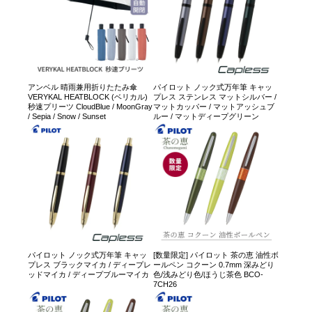
アンベル 晴雨兼用折りたたみ傘
パイロット ノック式万年筆 キャッ
VERYKAL HEATBLOCK (ベリカル)
プレス ステンレス マットシルバー /
秒速プリーツ CloudBlue / MoonGray
マットカッパー / マットアッシュブ
/ Sepia / Snow / Sunset
ルー / マットディープグリーン
パイロット ノック式万年筆 キャッ
[数量限定] パイロット 茶の恵 油性ボ
プレス ブラックマイカ / ディープレ
ールペン コクーン 0.7mm 深みどり
ッドマイカ / ディープブルーマイカ
色/浅みどり色/ほうじ茶色 BCO-
7CH26