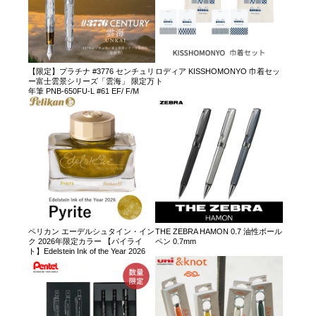
【限定】プラチナ #3776 センチュリ
ロディア KISSHOMONYO 巾着セッ
ー富士雲景シリーズ「雲海」 限定万
ト
年筆 PNB-650FU-L #61 EF/ F/M
ペリカン エーデルシュタイン・イン
THE ZEBRA HAMON 0.7 油性ボール
ク 2026年限定カラー 【パイライ
ペン 0.7mm
ト】Edelstein Ink of the Year 2026