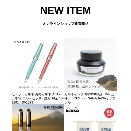
NEW ITEM
オンラインショップ新着商品
セーラー万年筆 海の万年筆 スリム
万年筆インク 神戸INK物語 50ml 乙
万年筆 エルーセラ島 / 腐海 14金 10-
仲レトログレー NAGASAWAオリジ
1291 / 10-1293
ナル