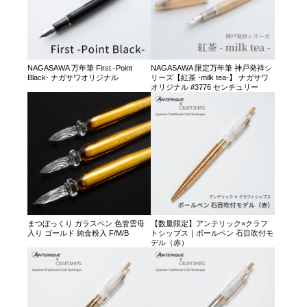
NAGASAWA 万年筆 First -Point
NAGASAWA 限定万年筆 神戸発祥シ
Black- ナガサワオリジナル
リーズ【紅茶 -milk tea-】 ナガサワ
オリジナル #3776 センチュリー
まつぼっくり ガラスペン 色管雲母
【数量限定】アンテリック×クラフ
入り ゴールド 純金粉入 F/M/B
トシップス｜ボールペン 石目吹付モ
デル（赤）