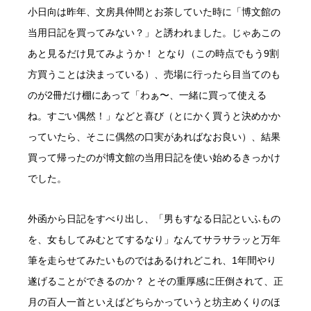
小日向は昨年、文房具仲間とお茶していた時に「博文館の
当用日記を買ってみない？」と誘われました。じゃあこの
あと見るだけ見てみようか！ となり（この時点でもう9割
方買うことは決まっている）、売場に行ったら目当てのも
のが2冊だけ棚にあって「わぁ〜、一緒に買って使える
ね。すごい偶然！」などと喜び（とにかく買うと決めかか
っていたら、そこに偶然の口実があればなお良い）、結果
買って帰ったのが博文館の当用日記を使い始めるきっかけ
でした。
外函から日記をすべり出し、「男もすなる日記といふもの
を、女もしてみむとてするなり」なんてサラサラッと万年
筆を走らせてみたいものではあるけれどこれ、1年間やり
遂げることができるのか？ とその重厚感に圧倒されて、正
月の百人一首といえばどちらかっていうと坊主めくりのほ