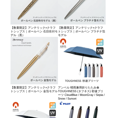
【数量限定】アンテリック×クラフ
【数量限定】アンテリック×クラフ
トシップス｜ボールペン 石目吹付モ
トシップス｜ボールペン プラチナ箔
デル（黒）
モデル
【数量限定】アンテリック×クラフ
アンベル 晴雨兼用折りたたみ傘
トシップス｜ボールペン 金箔モデル
TOUGHNESS (タフネス) 秒速プリ
ーツ CloudBlue / MoonGray / Sepia /
Snow / Sunset