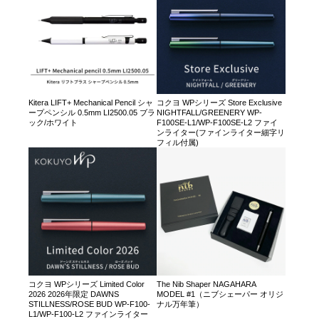
Kitera LIFT+ Mechanical Pencil シャ
コクヨ WPシリーズ Store Exclusive
ープペンシル 0.5mm LI2500.05 ブラ
NIGHTFALL/GREENERY WP-
ック/ホワイト
F100SE-L1/WP-F100SE-L2 ファイ
ンライター(ファインライター細字リ
フィル付属)
コクヨ WPシリーズ Limited Color
The Nib Shaper NAGAHARA
2026 2026年限定 DAWNS
MODEL #1（ニブシェーパー オリジ
STILLNESS/ROSE BUD WP-F100-
ナル万年筆）
L1/WP-F100-L2 ファインライター