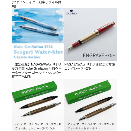
(ファインライター細字リフィル付
属)
【限定生産】NAGASAWAオリジナ
NAGASAWA オリジナル限定万年筆
ル万年筆 Kobe Gradation 千苅ウォ
エングレーブ -EN-
ーターブルー ゴールド・シルバー
EF/F/FM/M/B