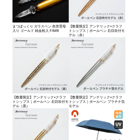
まつぼっくり ガラスペン 色管雲母
【数量限定】アンテリック×クラフ
入り ゴールド 純金粉入 F/M/B
トシップス｜ボールペン 石目吹付モ
デル（赤）
【数量限定】アンテリック×クラフ
【数量限定】アンテリック×クラフ
トシップス｜ボールペン 石目吹付モ
トシップス｜ボールペン プラチナ箔
デル（黒）
モデル