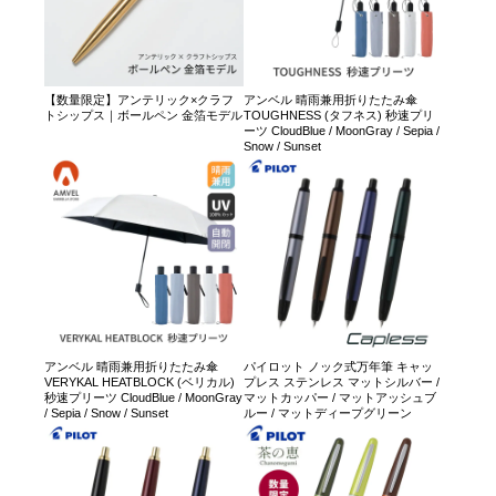
【数量限定】アンテリック×クラフ
アンベル 晴雨兼用折りたたみ傘
トシップス｜ボールペン 金箔モデル
TOUGHNESS (タフネス) 秒速プリ
ーツ CloudBlue / MoonGray / Sepia /
Snow / Sunset
アンベル 晴雨兼用折りたたみ傘
パイロット ノック式万年筆 キャッ
VERYKAL HEATBLOCK (ベリカル)
プレス ステンレス マットシルバー /
秒速プリーツ CloudBlue / MoonGray
マットカッパー / マットアッシュブ
/ Sepia / Snow / Sunset
ルー / マットディープグリーン