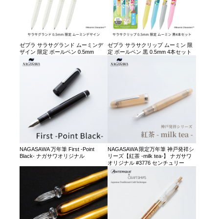
ゼブラ サラサグランド ムーミンデ
ゼブラ サラサクリップ ムーミン 限
ザイン 限定 ボールペン 0.5mm
定 ボールペン 黒 0.5mm 4本セット
NAGASAWA 万年筆 First -Point
NAGASAWA 限定万年筆 神戸発祥シ
Black- ナガサワオリジナル
リーズ【紅茶 -milk tea-】 ナガサワ
オリジナル #3776 センチュリー