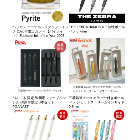
ペリカン エーデルシュタイン・イン
THE ZEBRA HAMON 0.7 油性ボール
ク 2026年限定カラー 【パイライ
ペン 0.7mm
ト】Edelstein Ink of the Year 2026
ぺんてる 限定 製図用シャープペン
三菱鉛筆 &knot カラビナ付きボール
シル 60周年限定 3本セット
ペン ジェットストリームインサイド
PGANAST
0.5mm