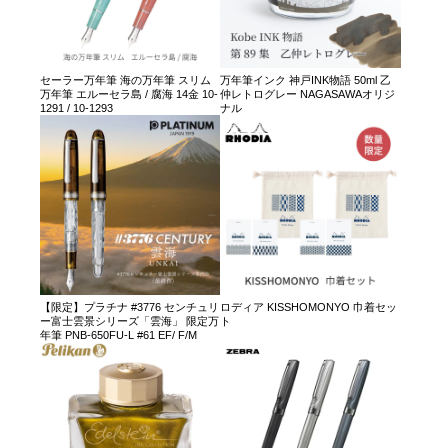
セーラー万年筆 海の万年筆 スリム
万年筆インク 神戸INK物語 50ml 乙
万年筆 エルーセラ島 / 腐海 14金 10-
仲レトログレー NAGASAWAオリジ
1291 / 10-1293
ナル
【限定】プラチナ #3776 センチュリ
ロディア KISSHOMONYO 巾着セッ
ー富士雲景シリーズ「雲海」 限定万
ト
年筆 PNB-650FU-L #61 EF/ F/M