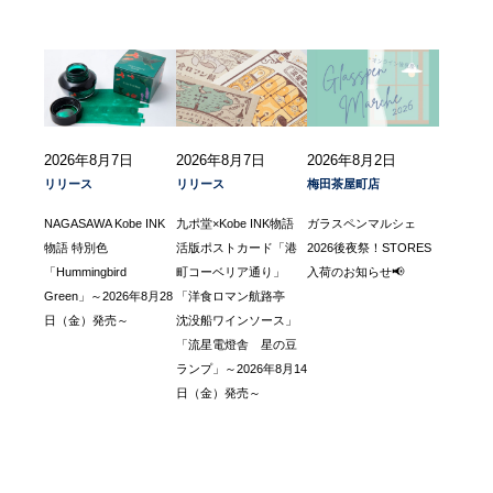
2026年8月7日
2026年8月7日
2026年8月2日
リリース
リリース
梅田茶屋町店
NAGASAWA Kobe INK
九ポ堂×Kobe INK物語
ガラスペンマルシェ
物語 特別色
活版ポストカード「港
2026後夜祭！STORES
「Hummingbird
町コーベリア通り」
入荷のお知らせ📢
Green」～2026年8月28
「洋食ロマン航路亭
日（金）発売～
沈没船ワインソース」
「流星電燈舎 星の豆
ランプ」～2026年8月14
日（金）発売～