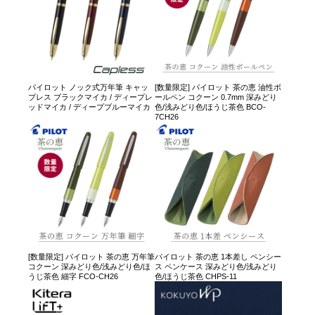
パイロット ノック式万年筆 キャッ
[数量限定] パイロット 茶の恵 油性ボ
プレス ブラックマイカ / ディープレ
ールペン コクーン 0.7mm 深みどり
ッドマイカ / ディープブルーマイカ
色/浅みどり色/ほうじ茶色 BCO-
7CH26
[数量限定] パイロット 茶の恵 万年筆
パイロット 茶の恵 1本差し ペンシー
コクーン 深みどり色/浅みどり色/ほ
ス ペンケース 深みどり色/浅みどり
うじ茶色 細字 FCO-CH26
色/ほうじ茶色 CHPS-11