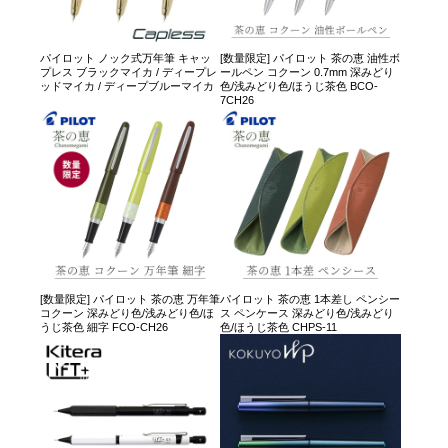
パイロット ノック式万年筆 キャッ
[数量限定] パイロット 茶の恵 油性ボ
プレス ブラックマイカ / ディープレ
ールペン コクーン 0.7mm 深みどり
ッドマイカ / ディープブルーマイカ
色/浅みどり色/ほうじ茶色 BCO-
7CH26
[数量限定] パイロット 茶の恵 万年筆
パイロット 茶の恵 1本差し ペンシー
コクーン 深みどり色/浅みどり色/ほ
ス ペンケース 深みどり色/浅みどり
うじ茶色 細字 FCO-CH26
色/ほうじ茶色 CHPS-11