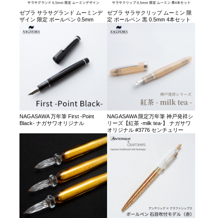
ゼブラ サラサグランド ムーミンデ
ゼブラ サラサクリップ ムーミン 限
ザイン 限定 ボールペン 0.5mm
定 ボールペン 黒 0.5mm 4本セット
NAGASAWA 万年筆 First -Point
NAGASAWA 限定万年筆 神戸発祥シ
Black- ナガサワオリジナル
リーズ【紅茶 -milk tea-】 ナガサワ
オリジナル #3776 センチュリー