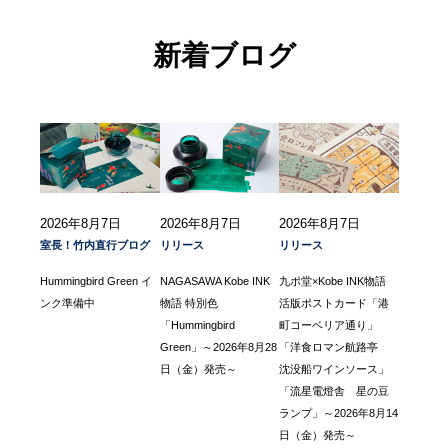
新着ブログ
2026年8月7日
2026年8月7日
2026年8月7日
室長！竹内直行ブログ
リリース
リリース
Hummingbird Green イ
NAGASAWA Kobe INK
九ポ堂×Kobe INK物語
ンク準備中
物語 特別色
活版ポストカード「港
「Hummingbird
町コーベリア通り」
Green」～2026年8月28
「洋食ロマン航路亭
日（金）発売～
沈没船ワインソース」
「流星電燈舎 星の豆
ランプ」～2026年8月14
日（金）発売～