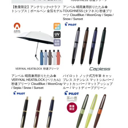
【数量限定】アンテリック×クラフ
アンベル 晴雨兼用折りたたみ傘
トシップス｜ボールペン 金箔モデル
TOUGHNESS (タフネス) 秒速プリ
ーツ CloudBlue / MoonGray / Sepia /
Snow / Sunset
アンベル 晴雨兼用折りたたみ傘
パイロット ノック式万年筆 キャッ
VERYKAL HEATBLOCK (ベリカル)
プレス ステンレス マットシルバー /
秒速プリーツ CloudBlue / MoonGray
マットカッパー / マットアッシュブ
/ Sepia / Snow / Sunset
ルー / マットディープグリーン