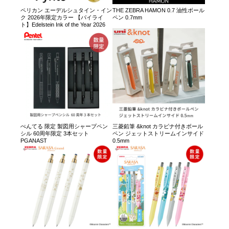
ペリカン エーデルシュタイン・イン
THE ZEBRA HAMON 0.7 油性ボール
ク 2026年限定カラー 【パイライ
ペン 0.7mm
ト】Edelstein Ink of the Year 2026
ぺんてる 限定 製図用シャープペン
三菱鉛筆 &knot カラビナ付きボール
シル 60周年限定 3本セット
ペン ジェットストリームインサイド
PGANAST
0.5mm