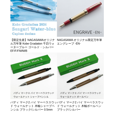
【限定生産】NAGASAWAオリジナ
NAGASAWA オリジナル限定万年筆
ル万年筆 Kobe Gradation 千苅ウォ
エングレーブ -EN-
ーターブルー ゴールド・シルバー
EF/F/FM/M/B
バディ マーク2 バイ マーベラスウッ
バディ マーク2 バイ マーベラスウッ
ド ウォールナット 木軸シャープペ
ド ウォールナット 木軸ボールペン
ンシル ブラック/シルバー 0.5mm
ブラック/シルバー