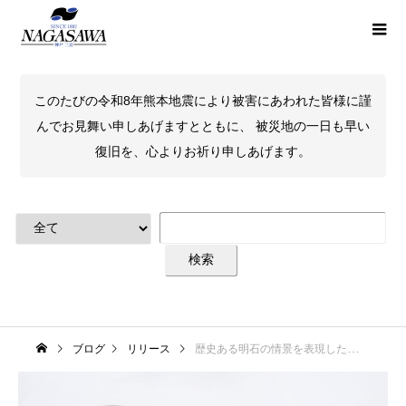
このたびの令和8年熊本地震により被害にあわれた皆様に謹
んでお見舞い申しあげますとともに、 被災地の一日も早い
復旧を、心よりお祈り申しあげます。
ブログ
リリース
歴史ある明石の情景を表現したインクKobe INK物語 ［特別色］ ゆほびか－YUHOBIKA BLUE－2024年11月1日発売