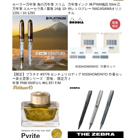
セーラー万年筆 海の万年筆 スリム
万年筆インク 神戸INK物語 50ml 乙
万年筆 エルーセラ島 / 腐海 14金 10-
仲レトログレー NAGASAWAオリジ
1291 / 10-1293
ナル
【限定】プラチナ #3776 センチュリ
ロディア KISSHOMONYO 巾着セッ
ー富士雲景シリーズ「雲海」 限定万
ト
年筆 PNB-650FU-L #61 EF/ F/M