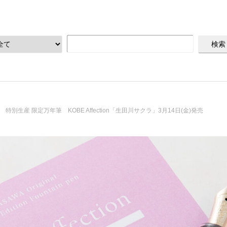
特別生産 限定万年筆 KOBE Affection「生田川サクラ」3月14日(金)発売