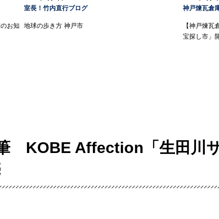
室長！竹内直行ブログ
神戸煉瓦倉
荷のお知
地球の歩き方 神戸市
【神戸煉瓦
宝探し市」
 KOBE Affection「生田
売