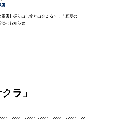
庫店
倉庫店】掘り出し物と出会える？！「真夏の
開催のお知らせ！
川サクラ」