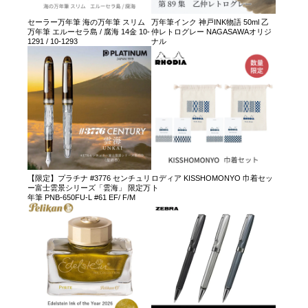
セーラー万年筆 海の万年筆 スリム
万年筆インク 神戸INK物語 50ml 乙
万年筆 エルーセラ島 / 腐海 14金 10-
仲レトログレー NAGASAWAオリジ
1291 / 10-1293
ナル
【限定】プラチナ #3776 センチュリ
ロディア KISSHOMONYO 巾着セッ
ー富士雲景シリーズ「雲海」 限定万
ト
年筆 PNB-650FU-L #61 EF/ F/M