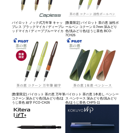
パイロット ノック式万年筆 キャッ
[数量限定] パイロット 茶の恵 油性ボ
プレス ブラックマイカ / ディープレ
ールペン コクーン 0.7mm 深みどり
ッドマイカ / ディープブルーマイカ
色/浅みどり色/ほうじ茶色 BCO-
7CH26
[数量限定] パイロット 茶の恵 万年筆
パイロット 茶の恵 1本差し ペンシー
コクーン 深みどり色/浅みどり色/ほ
ス ペンケース 深みどり色/浅みどり
うじ茶色 細字 FCO-CH26
色/ほうじ茶色 CHPS-11