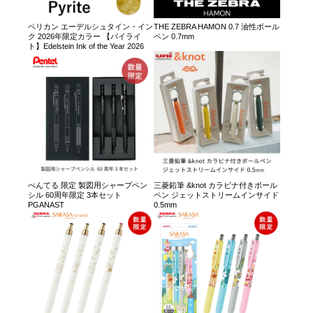
ペリカン エーデルシュタイン・イン
THE ZEBRA HAMON 0.7 油性ボール
ク 2026年限定カラー 【パイライ
ペン 0.7mm
ト】Edelstein Ink of the Year 2026
ぺんてる 限定 製図用シャープペン
三菱鉛筆 &knot カラビナ付きボール
シル 60周年限定 3本セット
ペン ジェットストリームインサイド
PGANAST
0.5mm