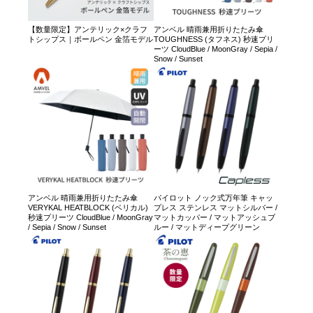
【数量限定】アンテリック×クラフ
アンベル 晴雨兼用折りたたみ傘
トシップス｜ボールペン 金箔モデル
TOUGHNESS (タフネス) 秒速プリ
ーツ CloudBlue / MoonGray / Sepia /
Snow / Sunset
アンベル 晴雨兼用折りたたみ傘
パイロット ノック式万年筆 キャッ
VERYKAL HEATBLOCK (ベリカル)
プレス ステンレス マットシルバー /
秒速プリーツ CloudBlue / MoonGray
マットカッパー / マットアッシュブ
/ Sepia / Snow / Sunset
ルー / マットディープグリーン