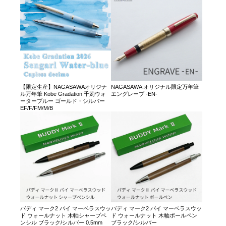
【限定生産】NAGASAWAオリジナ
NAGASAWA オリジナル限定万年筆
ル万年筆 Kobe Gradation 千苅ウォ
エングレーブ -EN-
ーターブルー ゴールド・シルバー
EF/F/FM/M/B
バディ マーク2 バイ マーベラスウッ
バディ マーク2 バイ マーベラスウッ
ド ウォールナット 木軸シャープペ
ド ウォールナット 木軸ボールペン
ンシル ブラック/シルバー 0.5mm
ブラック/シルバー