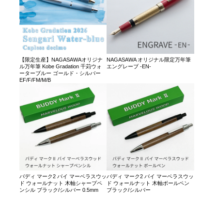
【限定生産】NAGASAWAオリジナ
NAGASAWA オリジナル限定万年筆
ル万年筆 Kobe Gradation 千苅ウォ
エングレーブ -EN-
ーターブルー ゴールド・シルバー
EF/F/FM/M/B
バディ マーク2 バイ マーベラスウッ
バディ マーク2 バイ マーベラスウッ
ド ウォールナット 木軸シャープペ
ド ウォールナット 木軸ボールペン
ンシル ブラック/シルバー 0.5mm
ブラック/シルバー