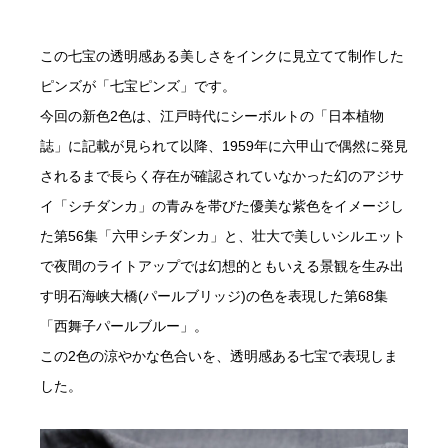
この七宝の透明感ある美しさをインクに見立てて制作した
ピンズが「七宝ピンズ」です。
今回の新色2色は、江戸時代にシーボルトの「日本植物
誌」に記載が見られて以降、1959年に六甲山で偶然に発見
されるまで長らく存在が確認されていなかった幻のアジサ
イ「シチダンカ」の青みを帯びた優美な紫色をイメージし
た第56集「六甲シチダンカ」と、壮大で美しいシルエット
で夜間のライトアップでは幻想的ともいえる景観を生み出
す明石海峡大橋(パールブリッジ)の色を表現した第68集
「西舞子パールブルー」。
この2色の涼やかな色合いを、透明感ある七宝で表現しま
した。