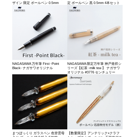
ザイン 限定 ボールペン 0.5mm
定 ボールペン 黒 0.5mm 4本セット
NAGASAWA 万年筆 First -Point
NAGASAWA 限定万年筆 神戸発祥シ
Black- ナガサワオリジナル
リーズ【紅茶 -milk tea-】 ナガサワ
オリジナル #3776 センチュリー
まつぼっくり ガラスペン 色管雲母
【数量限定】アンテリック×クラフ