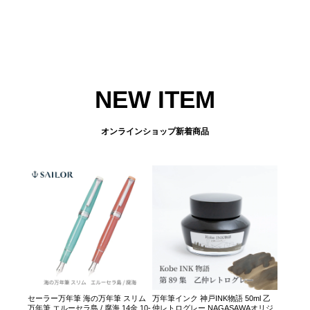
NEW ITEM
オンラインショップ新着商品
セーラー万年筆 海の万年筆 スリム
万年筆インク 神戸INK物語 50ml 乙
万年筆 エルーセラ島 / 腐海 14金 10-
仲レトログレー NAGASAWAオリジ