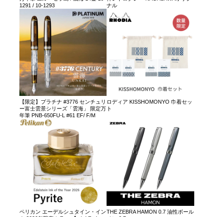
1291 / 10-1293
ナル
【限定】プラチナ #3776 センチュリ
ロディア KISSHOMONYO 巾着セッ
ー富士雲景シリーズ「雲海」 限定万
ト
年筆 PNB-650FU-L #61 EF/ F/M
ペリカン エーデルシュタイン・イン
THE ZEBRA HAMON 0.7 油性ボール