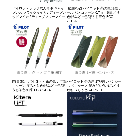
パイロット ノック式万年筆 キャッ
[数量限定] パイロット 茶の恵 油性ボ
プレス ブラックマイカ / ディープレ
ールペン コクーン 0.7mm 深みどり
ッドマイカ / ディープブルーマイカ
色/浅みどり色/ほうじ茶色 BCO-
7CH26
[数量限定] パイロット 茶の恵 万年筆
パイロット 茶の恵 1本差し ペンシー
コクーン 深みどり色/浅みどり色/ほ
ス ペンケース 深みどり色/浅みどり
うじ茶色 細字 FCO-CH26
色/ほうじ茶色 CHPS-11