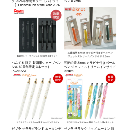
ク 2026年限定カラー 【パイライ
ペン 0.7mm
ト】Edelstein Ink of the Year 2026
ぺんてる 限定 製図用シャープペン
三菱鉛筆 &knot カラビナ付きボール
シル 60周年限定 3本セット
ペン ジェットストリームインサイド
PGANAST
0.5mm
ゼブラ サラサグランド ムーミンデ
ゼブラ サラサクリップ ムーミン 限