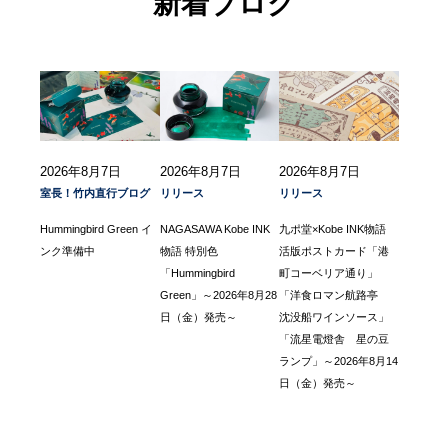
新着ブログ
2026年8月7日
2026年8月7日
2026年8月7日
室長！竹内直行ブログ
リリース
リリース
Hummingbird Green イ
NAGASAWA Kobe INK
九ポ堂×Kobe INK物語
ンク準備中
物語 特別色
活版ポストカード「港
「Hummingbird
町コーベリア通り」
Green」～2026年8月28
「洋食ロマン航路亭
日（金）発売～
沈没船ワインソース」
「流星電燈舎 星の豆
ランプ」～2026年8月14
日（金）発売～