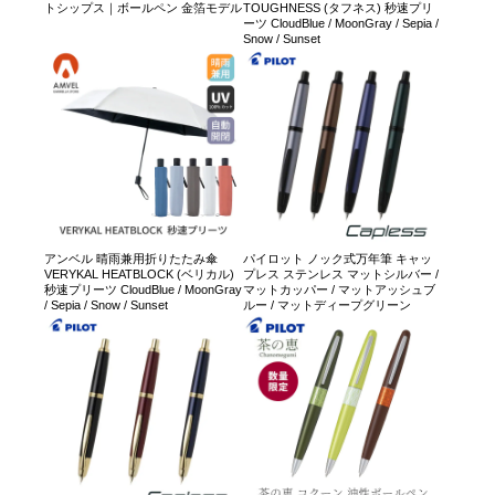
トシップス｜ボールペン 金箔モデル
TOUGHNESS (タフネス) 秒速プリ
ーツ CloudBlue / MoonGray / Sepia /
Snow / Sunset
アンベル 晴雨兼用折りたたみ傘
パイロット ノック式万年筆 キャッ
VERYKAL HEATBLOCK (ベリカル)
プレス ステンレス マットシルバー /
秒速プリーツ CloudBlue / MoonGray
マットカッパー / マットアッシュブ
/ Sepia / Snow / Sunset
ルー / マットディープグリーン