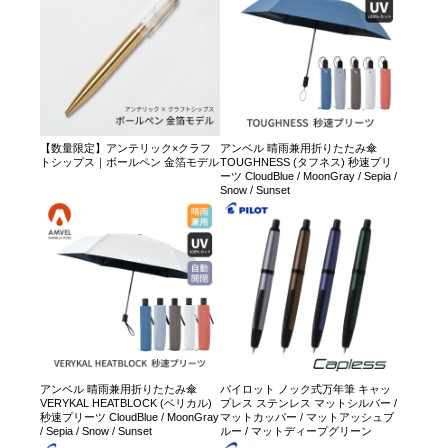
【数量限定】アンテリック×クラフ
アンベル 晴雨兼用折りたたみ傘
トシップス｜ボールペン 金箔モデル
TOUGHNESS (タフネス) 秒速プリ
ーツ CloudBlue / MoonGray / Sepia /
Snow / Sunset
アンベル 晴雨兼用折りたたみ傘
パイロット ノック式万年筆 キャッ
VERYKAL HEATBLOCK (ベリカル)
プレス ステンレス マットシルバー /
秒速プリーツ CloudBlue / MoonGray
マットカッパー / マットアッシュブ
/ Sepia / Snow / Sunset
ルー / マットディープグリーン