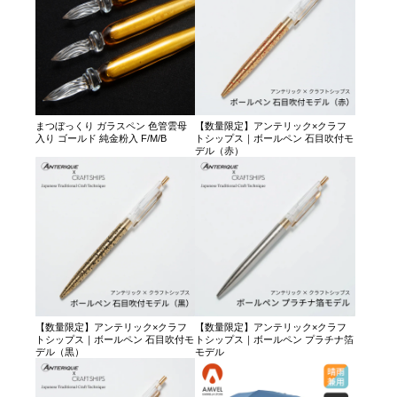
まつぼっくり ガラスペン 色管雲母
【数量限定】アンテリック×クラフ
入り ゴールド 純金粉入 F/M/B
トシップス｜ボールペン 石目吹付モ
デル（赤）
【数量限定】アンテリック×クラフ
【数量限定】アンテリック×クラフ
トシップス｜ボールペン 石目吹付モ
トシップス｜ボールペン プラチナ箔
デル（黒）
モデル