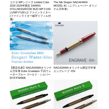
コクヨ WPシリーズ Limited Color
The Nib Shaper NAGAHARA
2026 2026年限定 DAWNS
MODEL #1（ニブシェーパー オリジ
STILLNESS/ROSE BUD WP-F100-
ナル万年筆）
L1/WP-F100-L2 ファインライター
(ファインライター細字リフィル付
属)
【限定生産】NAGASAWAオリジナ
NAGASAWA オリジナル限定万年筆
ル万年筆 Kobe Gradation 千苅ウォ
エングレーブ -EN-
ーターブルー ゴールド・シルバー
EF/F/FM/M/B