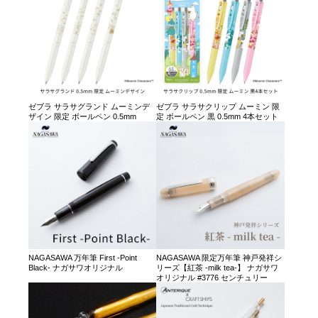
ゼブラ サラサグランド ムーミンデ
ゼブラ サラサクリップ ムーミン 限
ザイン 限定 ボールペン 0.5mm
定 ボールペン 黒 0.5mm 4本セット
NAGASAWA 万年筆 First -Point
NAGASAWA 限定万年筆 神戸発祥シ
Black- ナガサワオリジナル
リーズ【紅茶 -milk tea-】 ナガサワ
オリジナル #3776 センチュリー