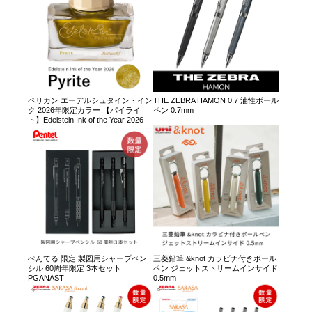
ペリカン エーデルシュタイン・イン
THE ZEBRA HAMON 0.7 油性ボール
ク 2026年限定カラー 【パイライ
ペン 0.7mm
ト】Edelstein Ink of the Year 2026
ぺんてる 限定 製図用シャープペン
三菱鉛筆 &knot カラビナ付きボール
シル 60周年限定 3本セット
ペン ジェットストリームインサイド
PGANAST
0.5mm