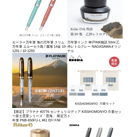
セーラー万年筆 海の万年筆 スリム
万年筆インク 神戸INK物語 50ml 乙
万年筆 エルーセラ島 / 腐海 14金 10-
仲レトログレー NAGASAWAオリジ
1291 / 10-1293
ナル
【限定】プラチナ #3776 センチュリ
ロディア KISSHOMONYO 巾着セッ
ー富士雲景シリーズ「雲海」 限定万
ト
年筆 PNB-650FU-L #61 EF/ F/M