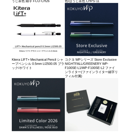
うじ茶色 細字 FCO-CH26
色/ほうじ茶色 CHPS-11
Kitera LIFT+ Mechanical Pencil シャ
コクヨ WPシリーズ Store Exclusive
ープペンシル 0.5mm LI2500.05 ブラ
NIGHTFALL/GREENERY WP-
ック/ホワイト
F100SE-L1/WP-F100SE-L2 ファイ
ンライター(ファインライター細字リ
フィル付属)