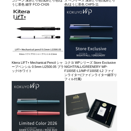
コクーン 深みどり色/浅みどり色/ほ
ス ペンケース 深みどり色/浅みどり
うじ茶色 細字 FCO-CH26
色/ほうじ茶色 CHPS-11
Kitera LIFT+ Mechanical Pencil シャ
コクヨ WPシリーズ Store Exclusive
ープペンシル 0.5mm LI2500.05 ブラ
NIGHTFALL/GREENERY WP-
ック/ホワイト
F100SE-L1/WP-F100SE-L2 ファイ
ンライター(ファインライター細字リ
フィル付属)