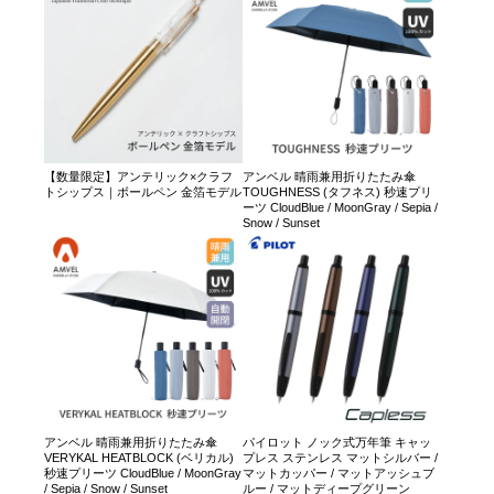
【数量限定】アンテリック×クラフ
アンベル 晴雨兼用折りたたみ傘
トシップス｜ボールペン 金箔モデル
TOUGHNESS (タフネス) 秒速プリ
ーツ CloudBlue / MoonGray / Sepia /
Snow / Sunset
アンベル 晴雨兼用折りたたみ傘
パイロット ノック式万年筆 キャッ
VERYKAL HEATBLOCK (ベリカル)
プレス ステンレス マットシルバー /
秒速プリーツ CloudBlue / MoonGray
マットカッパー / マットアッシュブ
/ Sepia / Snow / Sunset
ルー / マットディープグリーン