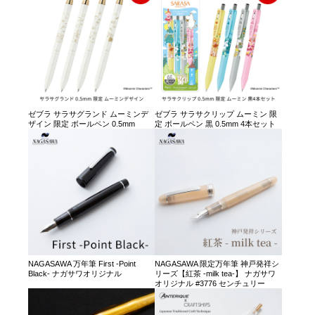
ゼブラ サラサグランド ムーミンデ
ゼブラ サラサクリップ ムーミン 限
ザイン 限定 ボールペン 0.5mm
定 ボールペン 黒 0.5mm 4本セット
NAGASAWA 万年筆 First -Point
NAGASAWA 限定万年筆 神戸発祥シ
Black- ナガサワオリジナル
リーズ【紅茶 -milk tea-】 ナガサワ
オリジナル #3776 センチュリー