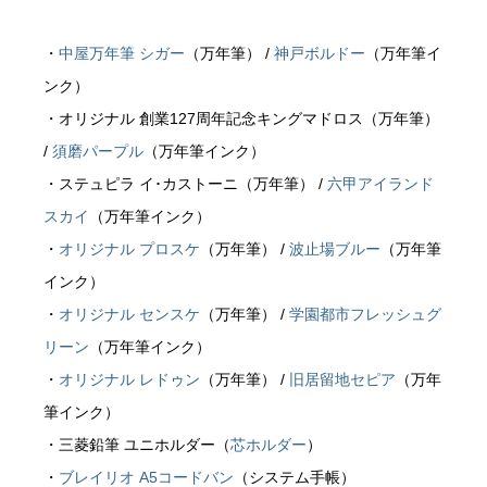
・
中屋万年筆 シガー
（万年筆） /
神戸ボルドー
（万年筆イ
ンク）
・オリジナル 創業127周年記念キングマドロス（万年筆）
/
須磨パープル
（万年筆インク）
・ステュピラ イ･カストーニ（万年筆） /
六甲アイランド
スカイ
（万年筆インク）
・
オリジナル プロスケ
（万年筆） /
波止場ブルー
（万年筆
インク）
・
オリジナル センスケ
（万年筆） /
学園都市フレッシュグ
リーン
（万年筆インク）
・
オリジナル レドゥン
（万年筆） /
旧居留地セピア
（万年
筆インク）
・三菱鉛筆 ユニホルダー（
芯ホルダー
）
・
ブレイリオ A5コードバン
（システム手帳）