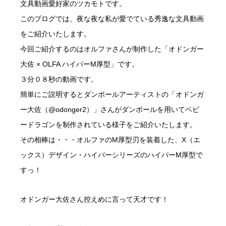
文具動画愛好家のツカモトです。
このブログでは、夜な夜な私が愛でている秀逸な文具動画
をご紹介いたします。
今回ご紹介するのはオルファさんが制作した「オドンガー
大佐 × OLFA ハイパーM厚型」です。
３分０８秒の動画です。
簡単にご説明するとダンボールアーティストの「オドンガ
ー大佐（@odonger2）」さんがダンボールを用いてベビ
ードラゴンを制作されている様子をご紹介いたします。
その相棒は・・・オルファのM厚型刃を装着した、X（エ
ックス）デザイン・ハイパーシリーズのハイパーM厚型で
すっ！
オドンガー大佐さん控えめに言って天才です！