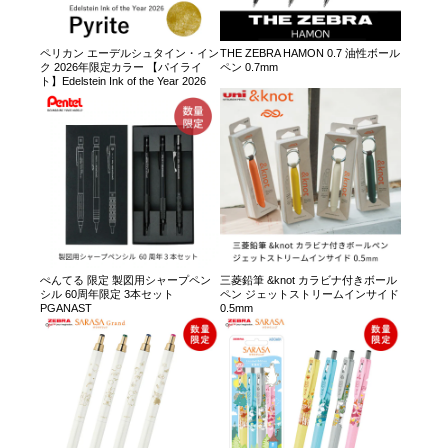
ペリカン エーデルシュタイン・イン
THE ZEBRA HAMON 0.7 油性ボール
ク 2026年限定カラー 【パイライ
ペン 0.7mm
ト】Edelstein Ink of the Year 2026
ぺんてる 限定 製図用シャープペン
三菱鉛筆 &knot カラビナ付きボール
シル 60周年限定 3本セット
ペン ジェットストリームインサイド
PGANAST
0.5mm