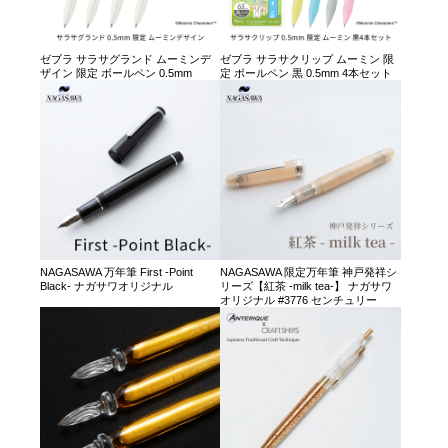
ゼブラ サラサグランド ムーミンデ
ゼブラ サラサクリップ ムーミン 限
ザイン 限定 ボールペン 0.5mm
定 ボールペン 黒 0.5mm 4本セット
NAGASAWA 万年筆 First -Point
NAGASAWA 限定万年筆 神戸発祥シ
Black- ナガサワオリジナル
リーズ【紅茶 -milk tea-】 ナガサワ
オリジナル #3776 センチュリー