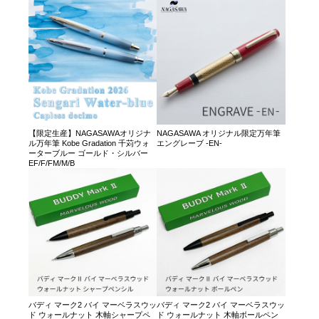
【限定生産】NAGASAWAオリジナ
NAGASAWA オリジナル限定万年筆
ル万年筆 Kobe Gradation 千苅ウォ
エングレーブ -EN-
ーターブルー ゴールド・シルバー
EF/F/FM/M/B
バディ マーク2 バイ マーベラスウッ
バディ マーク2 バイ マーベラスウッ
ド ウォールナット 木軸シャープペ
ド ウォールナット 木軸ボールペン