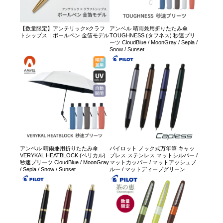
【数量限定】アンテリック×クラフ
アンベル 晴雨兼用折りたたみ傘
トシップス｜ボールペン 金箔モデル
TOUGHNESS (タフネス) 秒速プリ
ーツ CloudBlue / MoonGray / Sepia /
Snow / Sunset
アンベル 晴雨兼用折りたたみ傘
パイロット ノック式万年筆 キャッ
VERYKAL HEATBLOCK (ベリカル)
プレス ステンレス マットシルバー /
秒速プリーツ CloudBlue / MoonGray
マットカッパー / マットアッシュブ
/ Sepia / Snow / Sunset
ルー / マットディープグリーン