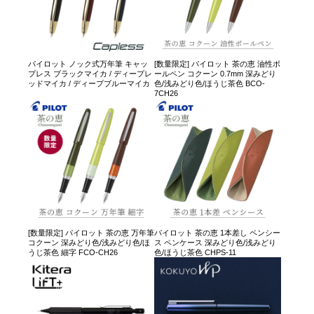
パイロット ノック式万年筆 キャッ
[数量限定] パイロット 茶の恵 油性ボ
プレス ブラックマイカ / ディープレ
ールペン コクーン 0.7mm 深みどり
ッドマイカ / ディープブルーマイカ
色/浅みどり色/ほうじ茶色 BCO-
7CH26
[数量限定] パイロット 茶の恵 万年筆
パイロット 茶の恵 1本差し ペンシー
コクーン 深みどり色/浅みどり色/ほ
ス ペンケース 深みどり色/浅みどり
うじ茶色 細字 FCO-CH26
色/ほうじ茶色 CHPS-11