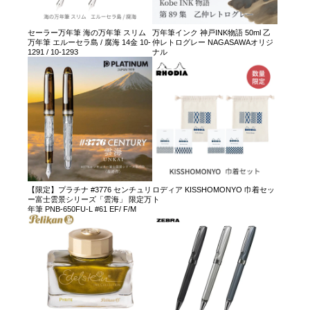
セーラー万年筆 海の万年筆 スリム
万年筆インク 神戸INK物語 50ml 乙
万年筆 エルーセラ島 / 腐海 14金 10-
仲レトログレー NAGASAWAオリジ
1291 / 10-1293
ナル
【限定】プラチナ #3776 センチュリ
ロディア KISSHOMONYO 巾着セッ
ー富士雲景シリーズ「雲海」 限定万
ト
年筆 PNB-650FU-L #61 EF/ F/M