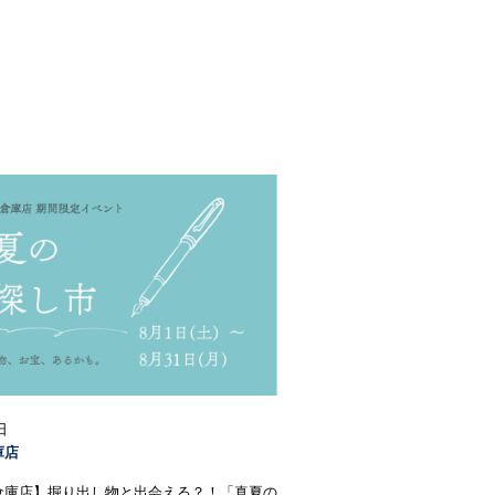
日
庫店
倉庫店】掘り出し物と出会える？！「真夏の