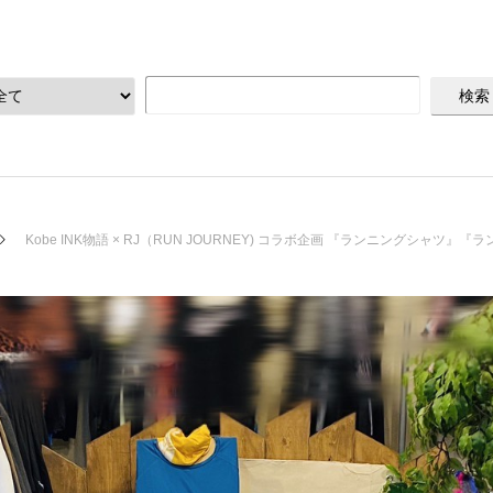
Kobe INK物語 × RJ（RUN JOURNEY) コラボ企画 『ランニングシャツ』