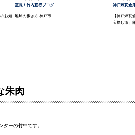
室長！竹内直行ブログ
神戸煉瓦倉
荷のお知
地球の歩き方 神戸市
【神戸煉瓦
宝探し市」
な朱肉
ンターの竹中です。