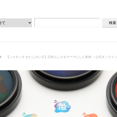
【シャチハタ わたしのいろ】日本らしさをテーマにした朱肉 ～公式オンライ