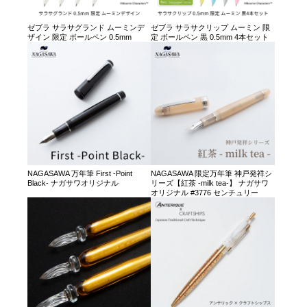
ゼブラ サラサグランド ムーミンデ
ゼブラ サラサクリップ ムーミン 限
ザイン 限定 ボールペン 0.5mm
定 ボールペン 黒 0.5mm 4本セット
NAGASAWA 万年筆 First -Point
NAGASAWA 限定万年筆 神戸発祥シ
Black- ナガサワオリジナル
リーズ【紅茶 -milk tea-】 ナガサワ
オリジナル #3776 センチュリー