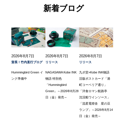
新着ブログ
2026年8月7日
2026年8月7日
2026年8月7日
室長！竹内直行ブログ
リリース
リリース
Hummingbird Green イ
NAGASAWA Kobe INK
九ポ堂×Kobe INK物語
ンク準備中
物語 特別色
活版ポストカード「港
「Hummingbird
町コーベリア通り」
Green」～2026年8月28
「洋食ロマン航路亭
日（金）発売～
沈没船ワインソース」
「流星電燈舎 星の豆
ランプ」～2026年8月14
日（金）発売～