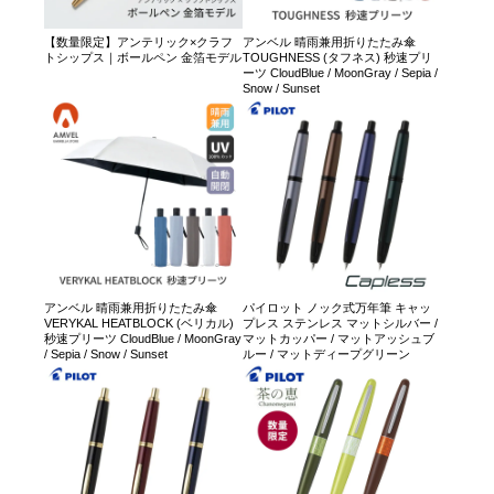
【数量限定】アンテリック×クラフ
アンベル 晴雨兼用折りたたみ傘
トシップス｜ボールペン 金箔モデル
TOUGHNESS (タフネス) 秒速プリ
ーツ CloudBlue / MoonGray / Sepia /
Snow / Sunset
アンベル 晴雨兼用折りたたみ傘
パイロット ノック式万年筆 キャッ
VERYKAL HEATBLOCK (ベリカル)
プレス ステンレス マットシルバー /
秒速プリーツ CloudBlue / MoonGray
マットカッパー / マットアッシュブ
/ Sepia / Snow / Sunset
ルー / マットディープグリーン