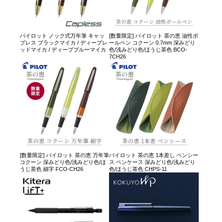
パイロット ノック式万年筆 キャッ
[数量限定] パイロット 茶の恵 油性ボ
プレス ブラックマイカ / ディープレ
ールペン コクーン 0.7mm 深みどり
ッドマイカ / ディープブルーマイカ
色/浅みどり色/ほうじ茶色 BCO-
7CH26
[数量限定] パイロット 茶の恵 万年筆
パイロット 茶の恵 1本差し ペンシー
コクーン 深みどり色/浅みどり色/ほ
ス ペンケース 深みどり色/浅みどり
うじ茶色 細字 FCO-CH26
色/ほうじ茶色 CHPS-11