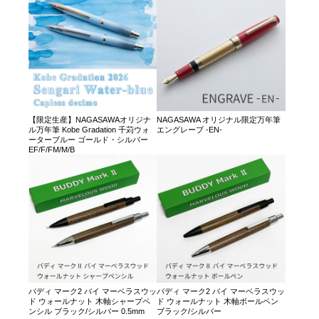
【限定生産】NAGASAWAオリジナ
NAGASAWA オリジナル限定万年筆
ル万年筆 Kobe Gradation 千苅ウォ
エングレーブ -EN-
ーターブルー ゴールド・シルバー
EF/F/FM/M/B
バディ マーク2 バイ マーベラスウッ
バディ マーク2 バイ マーベラスウッ
ド ウォールナット 木軸シャープペ
ド ウォールナット 木軸ボールペン
ンシル ブラック/シルバー 0.5mm
ブラック/シルバー