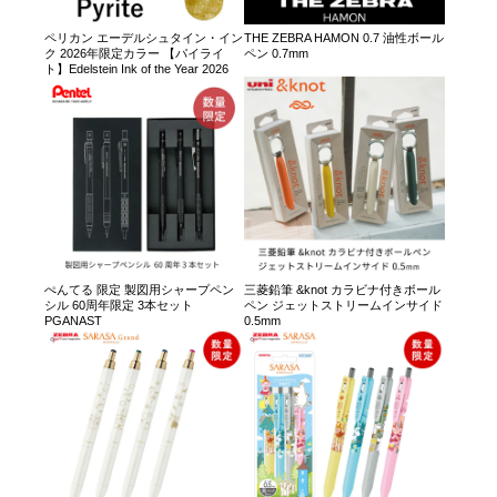
ペリカン エーデルシュタイン・イン
THE ZEBRA HAMON 0.7 油性ボール
ク 2026年限定カラー 【パイライ
ペン 0.7mm
ト】Edelstein Ink of the Year 2026
ぺんてる 限定 製図用シャープペン
三菱鉛筆 &knot カラビナ付きボール
シル 60周年限定 3本セット
ペン ジェットストリームインサイド
PGANAST
0.5mm