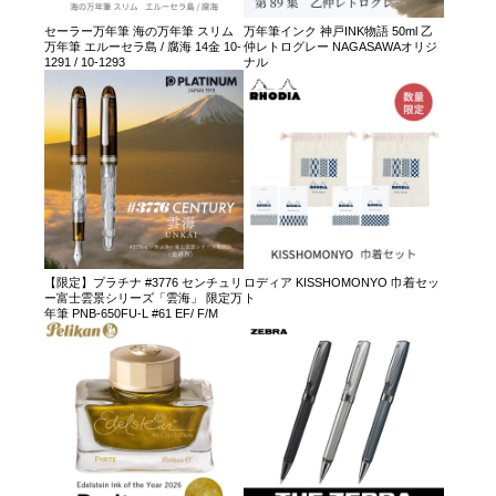
セーラー万年筆 海の万年筆 スリム
万年筆インク 神戸INK物語 50ml 乙
万年筆 エルーセラ島 / 腐海 14金 10-
仲レトログレー NAGASAWAオリジ
1291 / 10-1293
ナル
【限定】プラチナ #3776 センチュリ
ロディア KISSHOMONYO 巾着セッ
ー富士雲景シリーズ「雲海」 限定万
ト
年筆 PNB-650FU-L #61 EF/ F/M