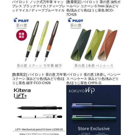
パイロット ノック式万年筆 キャッ
[数量限定] パイロット 茶の恵 油性ボ
プレス ブラックマイカ / ディープレ
ールペン コクーン 0.7mm 深みどり
ッドマイカ / ディープブルーマイカ
色/浅みどり色/ほうじ茶色 BCO-
7CH26
[数量限定] パイロット 茶の恵 万年筆
パイロット 茶の恵 1本差し ペンシー
コクーン 深みどり色/浅みどり色/ほ
ス ペンケース 深みどり色/浅みどり
うじ茶色 細字 FCO-CH26
色/ほうじ茶色 CHPS-11