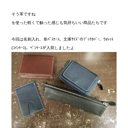
そう革ですね
を使った軽くて触った感じも気持ちいい商品たちです
今回は名刺入れ、単ﾊﾟｽｹｰｽ、文庫ｻｲｽﾞのﾌﾞｯｸｶﾊﾞｰ、ｳｫﾚｯﾄ
(ｺｲﾝｹｰｽ)、ﾍﾟﾝｹｰｽが入荷しましたよ