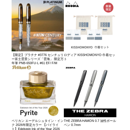
【限定】プラチナ #3776 センチュリ
ロディア KISSHOMONYO 巾着セッ
ー富士雲景シリーズ「雲海」 限定万
ト
年筆 PNB-650FU-L #61 EF/ F/M
ペリカン エーデルシュタイン・イン
THE ZEBRA HAMON 0.7 油性ボール
ク 2026年限定カラー 【パイライ
ペン 0.7mm
ト】Edelstein Ink of the Year 2026