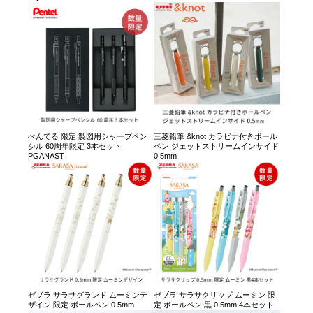
ぺんてる 限定 製図用シャープペン
三菱鉛筆 &knot カラビナ付きボール
シル 60周年限定 3本セット
ペン ジェットストリームインサイド
PGANAST
0.5mm
ゼブラ サラサグランド ムーミンデ
ゼブラ サラサクリップ ムーミン 限
ザイン 限定 ボールペン 0.5mm
定 ボールペン 黒 0.5mm 4本セット