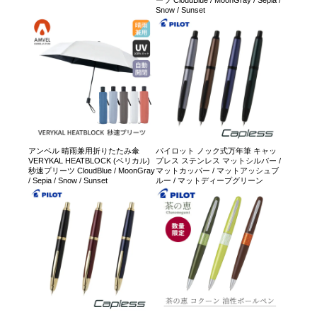
Snow / Sunset
アンベル 晴雨兼用折りたたみ傘
パイロット ノック式万年筆 キャッ
VERYKAL HEATBLOCK (ベリカル)
プレス ステンレス マットシルバー /
秒速プリーツ CloudBlue / MoonGray
マットカッパー / マットアッシュブ
/ Sepia / Snow / Sunset
ルー / マットディープグリーン