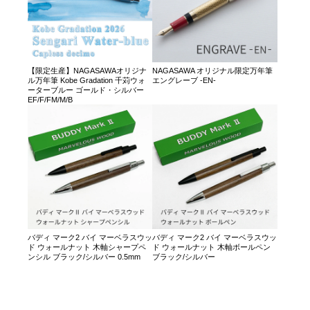
【限定生産】NAGASAWAオリジナ
NAGASAWA オリジナル限定万年筆
ル万年筆 Kobe Gradation 千苅ウォ
エングレーブ -EN-
ーターブルー ゴールド・シルバー
EF/F/FM/M/B
バディ マーク2 バイ マーベラスウッ
バディ マーク2 バイ マーベラスウッ
ド ウォールナット 木軸シャープペ
ド ウォールナット 木軸ボールペン
ンシル ブラック/シルバー 0.5mm
ブラック/シルバー