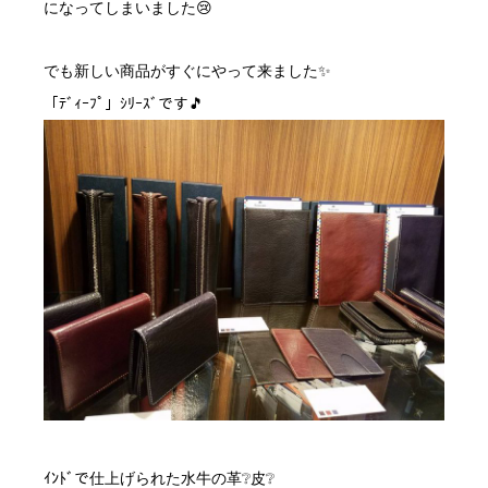
になってしまいました😢
でも新しい商品がすぐにやって来ました✨
「ﾃﾞｨｰﾌﾟ」ｼﾘｰｽﾞです🎵
ｲﾝﾄﾞで仕上げられた水牛の革❔皮❔