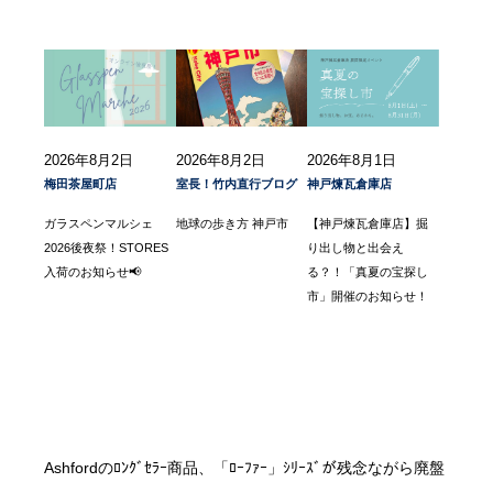
2026年8月2日
2026年8月2日
2026年8月1日
梅田茶屋町店
室長！竹内直行ブログ
神戸煉瓦倉庫店
ガラスペンマルシェ
地球の歩き方 神戸市
【神戸煉瓦倉庫店】掘
2026後夜祭！STORES
り出し物と出会え
入荷のお知らせ📢
る？！「真夏の宝探し
市」開催のお知らせ！
Ashfordのﾛﾝｸﾞｾﾗｰ商品、「ﾛｰﾌｧｰ」ｼﾘｰｽﾞが残念ながら廃盤