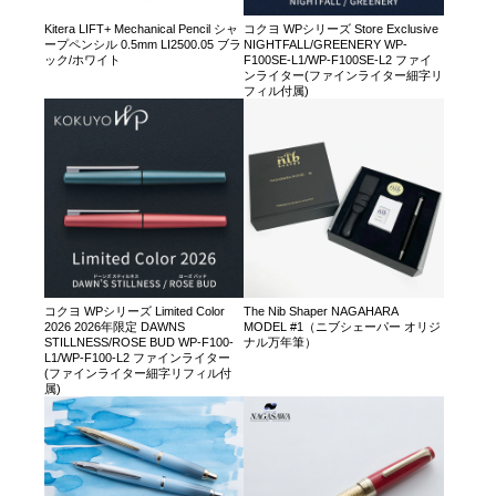
Kitera LIFT+ Mechanical Pencil シャ
コクヨ WPシリーズ Store Exclusive
ープペンシル 0.5mm LI2500.05 ブラ
NIGHTFALL/GREENERY WP-
ック/ホワイト
F100SE-L1/WP-F100SE-L2 ファイ
ンライター(ファインライター細字リ
フィル付属)
コクヨ WPシリーズ Limited Color
The Nib Shaper NAGAHARA
2026 2026年限定 DAWNS
MODEL #1（ニブシェーパー オリジ
STILLNESS/ROSE BUD WP-F100-
ナル万年筆）
L1/WP-F100-L2 ファインライター
(ファインライター細字リフィル付
属)