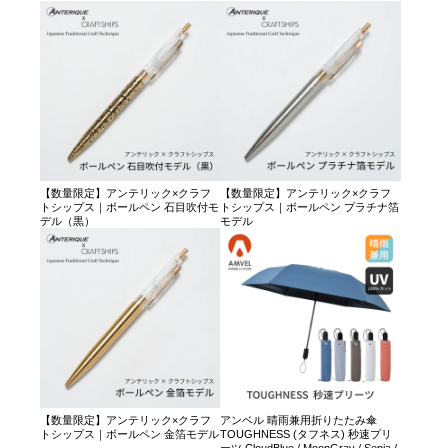
【数量限定】アンテリック×クラフ
【数量限定】アンテリック×クラフ
トシップス｜ボールペン 石目吹付モ
トシップス｜ボールペン プラチナ箔
デル（黒）
モデル
【数量限定】アンテリック×クラフ
アンベル 晴雨兼用折りたたみ傘
トシップス｜ボールペン 金箔モデル
TOUGHNESS (タフネス) 秒速プリ
ーツ CloudBlue / MoonGray / Sepia /