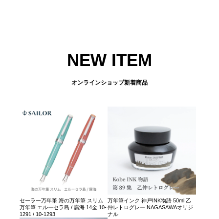
NEW ITEM
オンラインショップ新着商品
セーラー万年筆 海の万年筆 スリム
万年筆インク 神戸INK物語 50ml 乙
万年筆 エルーセラ島 / 腐海 14金 10-
仲レトログレー NAGASAWAオリジ
1291 / 10-1293
ナル