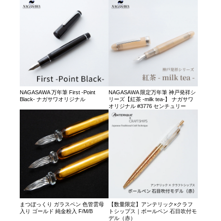
NAGASAWA 万年筆 First -Point
NAGASAWA 限定万年筆 神戸発祥シ
Black- ナガサワオリジナル
リーズ【紅茶 -milk tea-】 ナガサワ
オリジナル #3776 センチュリー
まつぼっくり ガラスペン 色管雲母
【数量限定】アンテリック×クラフ
入り ゴールド 純金粉入 F/M/B
トシップス｜ボールペン 石目吹付モ
デル（赤）