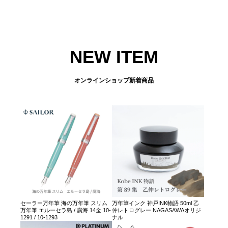
NEW ITEM
オンラインショップ新着商品
セーラー万年筆 海の万年筆 スリム
万年筆インク 神戸INK物語 50ml 乙
万年筆 エルーセラ島 / 腐海 14金 10-
仲レトログレー NAGASAWAオリジ
1291 / 10-1293
ナル