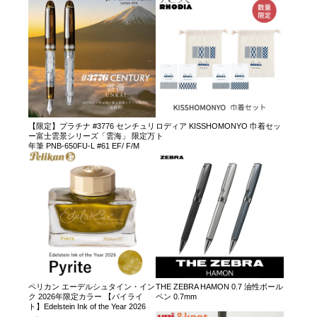
【限定】プラチナ #3776 センチュリ
ロディア KISSHOMONYO 巾着セッ
ー富士雲景シリーズ「雲海」 限定万
ト
年筆 PNB-650FU-L #61 EF/ F/M
ペリカン エーデルシュタイン・イン
THE ZEBRA HAMON 0.7 油性ボール
ク 2026年限定カラー 【パイライ
ペン 0.7mm
ト】Edelstein Ink of the Year 2026