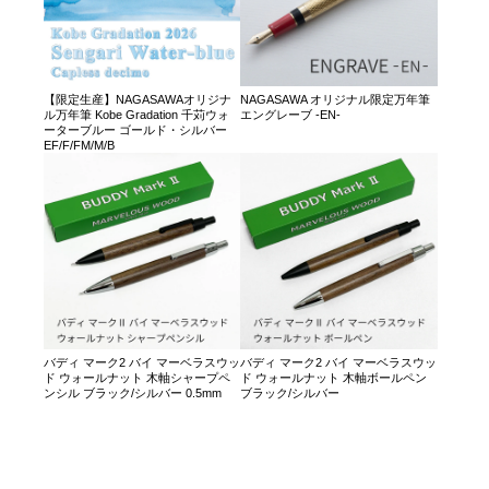
【限定生産】NAGASAWAオリジナ
NAGASAWA オリジナル限定万年筆
ル万年筆 Kobe Gradation 千苅ウォ
エングレーブ -EN-
ーターブルー ゴールド・シルバー
EF/F/FM/M/B
バディ マーク2 バイ マーベラスウッ
バディ マーク2 バイ マーベラスウッ
ド ウォールナット 木軸シャープペ
ド ウォールナット 木軸ボールペン
ンシル ブラック/シルバー 0.5mm
ブラック/シルバー