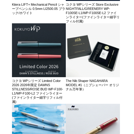
Kitera LIFT+ Mechanical Pencil シャ
コクヨ WPシリーズ Store Exclusive
ープペンシル 0.5mm LI2500.05 ブラ
NIGHTFALL/GREENERY WP-
ック/ホワイト
F100SE-L1/WP-F100SE-L2 ファイ
ンライター(ファインライター細字リ
フィル付属)
コクヨ WPシリーズ Limited Color
The Nib Shaper NAGAHARA
2026 2026年限定 DAWNS
MODEL #1（ニブシェーパー オリジ
STILLNESS/ROSE BUD WP-F100-
ナル万年筆）
L1/WP-F100-L2 ファインライター
(ファインライター細字リフィル付
属)