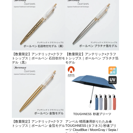
【数量限定】アンテリック×クラフ
【数量限定】アンテリック×クラフ
トシップス｜ボールペン 石目吹付モ
トシップス｜ボールペン プラチナ箔
デル（黒）
モデル
【数量限定】アンテリック×クラフ
アンベル 晴雨兼用折りたたみ傘
トシップス｜ボールペン 金箔モデル
TOUGHNESS (タフネス) 秒速プリ
ーツ CloudBlue / MoonGray / Sepia /