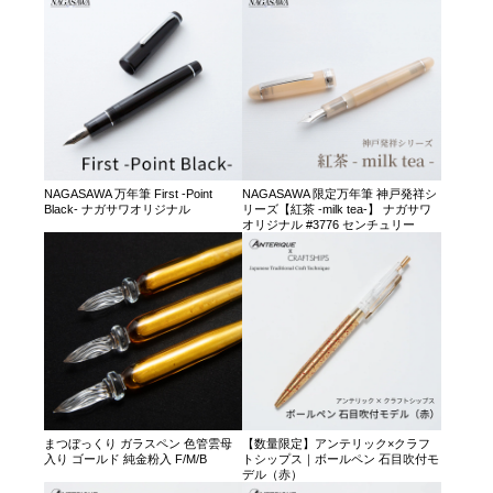
NAGASAWA 万年筆 First -Point
NAGASAWA 限定万年筆 神戸発祥シ
Black- ナガサワオリジナル
リーズ【紅茶 -milk tea-】 ナガサワ
オリジナル #3776 センチュリー
まつぼっくり ガラスペン 色管雲母
【数量限定】アンテリック×クラフ
入り ゴールド 純金粉入 F/M/B
トシップス｜ボールペン 石目吹付モ
デル（赤）