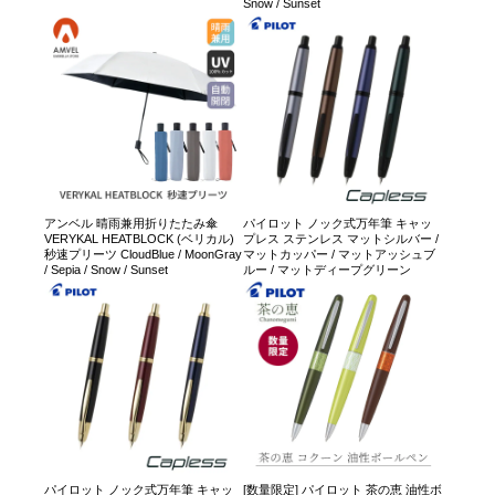
Snow / Sunset
アンベル 晴雨兼用折りたたみ傘
パイロット ノック式万年筆 キャッ
VERYKAL HEATBLOCK (ベリカル)
プレス ステンレス マットシルバー /
秒速プリーツ CloudBlue / MoonGray
マットカッパー / マットアッシュブ
/ Sepia / Snow / Sunset
ルー / マットディープグリーン
パイロット ノック式万年筆 キャッ
[数量限定] パイロット 茶の恵 油性ボ