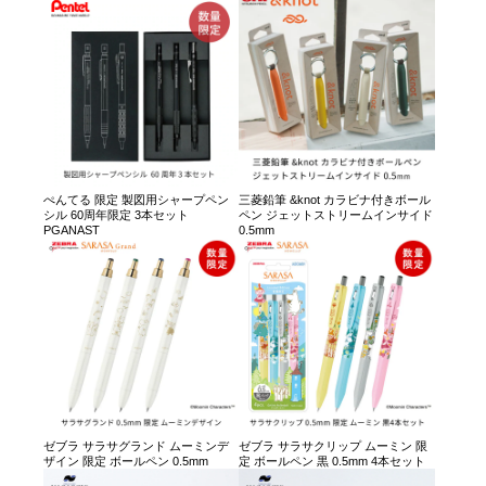
ぺんてる 限定 製図用シャープペン
三菱鉛筆 &knot カラビナ付きボール
シル 60周年限定 3本セット
ペン ジェットストリームインサイド
PGANAST
0.5mm
ゼブラ サラサグランド ムーミンデ
ゼブラ サラサクリップ ムーミン 限
ザイン 限定 ボールペン 0.5mm
定 ボールペン 黒 0.5mm 4本セット