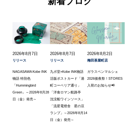
新着ブログ
2026年8月7日
2026年8月7日
2026年8月2日
リリース
リリース
梅田茶屋町店
NAGASAWA Kobe INK
九ポ堂×Kobe INK物語
ガラスペンマルシェ
物語 特別色
活版ポストカード「港
2026後夜祭！STORES
「Hummingbird
町コーベリア通り」
入荷のお知らせ📢
Green」～2026年8月28
「洋食ロマン航路亭
日（金）発売～
沈没船ワインソース」
「流星電燈舎 星の豆
ランプ」～2026年8月14
日（金）発売～