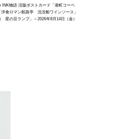
be INK物語 活版ポストカード「港町コーベ
「洋食ロマン航路亭 沈没船ワインソース」
 星の豆ランプ」～2026年8月14日（金）