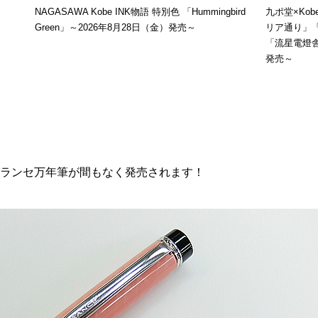
NAGASAWA Kobe INK物語 特別色 「Hummingbird
九ポ堂×Ko
Green」～2026年8月28日（金）発売～
リア通り」
「流星電燈舎
発売～
グランセ万年筆が間もなく発売されます！