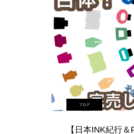
ブログ
【日本INK紀行＆