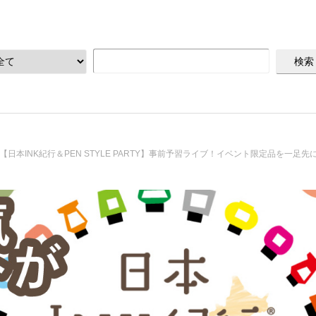
【日本INK紀行＆PEN STYLE PARTY】事前予習ライブ！イベント限定品を一足先にご紹介