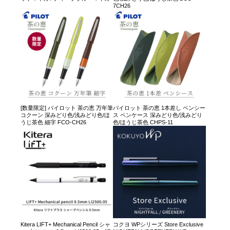
7CH26
[数量限定] パイロット 茶の恵 万年筆
パイロット 茶の恵 1本差し ペンシー
コクーン 深みどり色/浅みどり色/ほ
ス ペンケース 深みどり色/浅みどり
うじ茶色 細字 FCO-CH26
色/ほうじ茶色 CHPS-11
Kitera LIFT+ Mechanical Pencil シャ
コクヨ WPシリーズ Store Exclusive