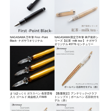
NAGASAWA 万年筆 First -Point
NAGASAWA 限定万年筆 神戸発祥シ
Black- ナガサワオリジナル
リーズ【紅茶 -milk tea-】 ナガサワ
オリジナル #3776 センチュリー
まつぼっくり ガラスペン 色管雲母
【数量限定】アンテリック×クラフ
入り ゴールド 純金粉入 F/M/B
トシップス｜ボールペン 石目吹付モ
デル（赤）