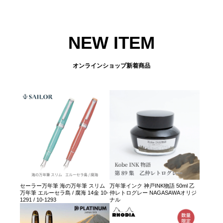
NEW ITEM
オンラインショップ新着商品
セーラー万年筆 海の万年筆 スリム
万年筆インク 神戸INK物語 50ml 乙
万年筆 エルーセラ島 / 腐海 14金 10-
仲レトログレー NAGASAWAオリジ
1291 / 10-1293
ナル