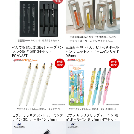
ぺんてる 限定 製図用シャープペン
三菱鉛筆 &knot カラビナ付きボール
シル 60周年限定 3本セット
ペン ジェットストリームインサイド
PGANAST
0.5mm
ゼブラ サラサグランド ムーミンデ
ゼブラ サラサクリップ ムーミン 限
ザイン 限定 ボールペン 0.5mm
定 ボールペン 黒 0.5mm 4本セット