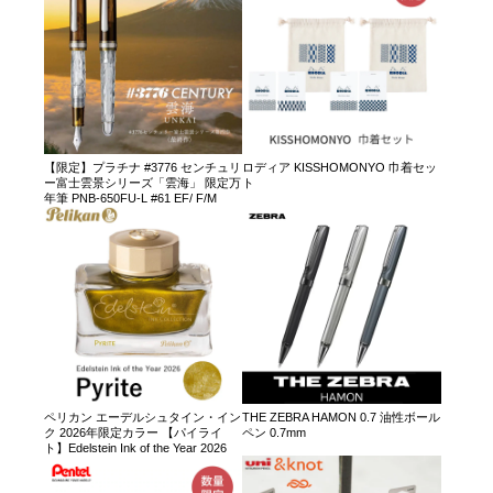
【限定】プラチナ #3776 センチュリ
ロディア KISSHOMONYO 巾着セッ
ー富士雲景シリーズ「雲海」 限定万
ト
年筆 PNB-650FU-L #61 EF/ F/M
ペリカン エーデルシュタイン・イン
THE ZEBRA HAMON 0.7 油性ボール
ク 2026年限定カラー 【パイライ
ペン 0.7mm
ト】Edelstein Ink of the Year 2026