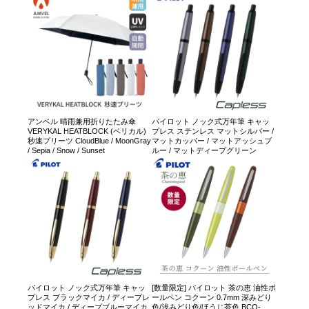
アンベル 晴雨兼用折りたたみ傘
パイロット ノック式万年筆 キャッ
VERYKAL HEATBLOCK (ベリカル)
プレス ステンレス マットシルバー /
秒速プリーツ CloudBlue / MoonGray
マットカッパー / マットアッシュブ
/ Sepia / Snow / Sunset
ルー / マットディープグリーン
パイロット ノック式万年筆 キャッ
[数量限定] パイロット 茶の恵 油性ボ
プレス ブラックマイカ / ディープレ
ールペン コクーン 0.7mm 深みどり
ッドマイカ / ディープブルーマイカ
色/浅みどり色/ほうじ茶色 BCO-