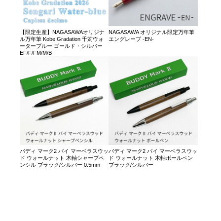
【限定生産】NAGASAWAオリジナ
NAGASAWA オリジナル限定万年筆
ル万年筆 Kobe Gradation 千苅ウォ
エングレーブ -EN-
ーターブルー ゴールド・シルバー
EF/F/FM/M/B
バディ マーク2 バイ マーベラスウッ
バディ マーク2 バイ マーベラスウッ
ド ウォールナット 木軸シャープペ
ド ウォールナット 木軸ボールペン
ンシル ブラック/シルバー 0.5mm
ブラック/シルバー