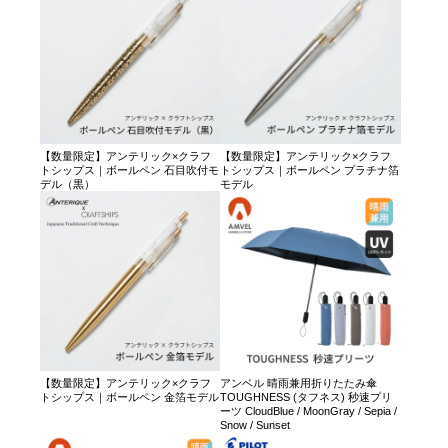
【数量限定】アンテリック×クラフ
【数量限定】アンテリック×クラフ
トシップス｜ボールペン 石目吹付モ
トシップス｜ボールペン プラチナ箔
デル（黒）
モデル
【数量限定】アンテリック×クラフ
アンベル 晴雨兼用折りたたみ傘
トシップス｜ボールペン 金箔モデル
TOUGHNESS (タフネス) 秒速プリ
ーツ CloudBlue / MoonGray / Sepia /
Snow / Sunset