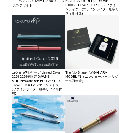
ープペンシル 0.5mm LI2500.05 ブラ
NIGHTFALL/GREENERY WP-
ック/ホワイト
F100SE-L1/WP-F100SE-L2 ファイ
ンライター(ファインライター細字リ
フィル付属)
コクヨ WPシリーズ Limited Color
The Nib Shaper NAGAHARA
2026 2026年限定 DAWNS
MODEL #1（ニブシェーパー オリジ
STILLNESS/ROSE BUD WP-F100-
ナル万年筆）
L1/WP-F100-L2 ファインライター
(ファインライター細字リフィル付
属)