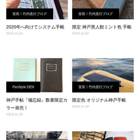
室長！竹内直行ブログ
室長！竹内直行ブログ
2020年へ向けてシステム手帳
限定 神戸異人館ミント色 手帳
2019.11.23
2019.11.20
PenStyle DEN
室長！竹内直行ブログ
神戸手帖『備忘録』数量限定カ
限定色 オリジナル神戸手帳
2019.11.19
ラー発売！
2019.11.20