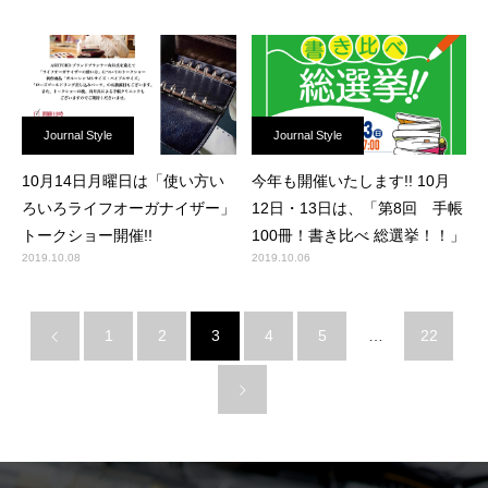
Journal Style
Journal Style
10月14日月曜日は「使い方い
今年も開催いたします!! 10月
ろいろライフオーガナイザー」
12日・13日は、「第8回 手帳
トークショー開催!!
100冊！書き比べ 総選挙！！」
2019.10.08
2019.10.06
1
2
3
4
5
…
22