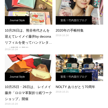
Journal Style
室長！竹内直行ブログ
10月26日は、熊谷有代さんを
2020年の手帳特集
2019.10.24
迎えてレイメイ藤井by decona
リフィルを使ってハンドレタリ
ング講習会開催
2019.10.24
Journal Style
室長！竹内直行ブログ
10月25日・26日は、 レイメイ
NOLTY ありがとう70周年
2019.10.21
藤井「ロロマ革製折り紙ワーク
ショップ」開催
2019.10.24