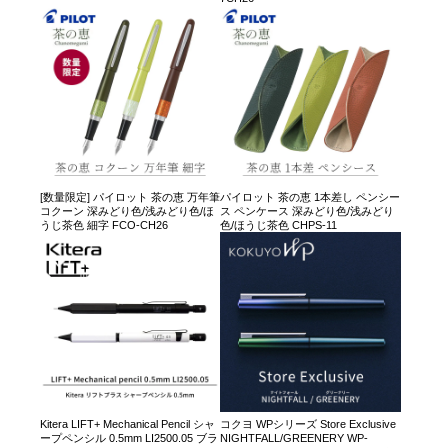
[数量限定] パイロット 茶の恵 万年筆
パイロット 茶の恵 1本差し ペンシー
コクーン 深みどり色/浅みどり色/ほ
ス ペンケース 深みどり色/浅みどり
うじ茶色 細字 FCO-CH26
色/ほうじ茶色 CHPS-11
Kitera LIFT+ Mechanical Pencil シャ
コクヨ WPシリーズ Store Exclusive
ープペンシル 0.5mm LI2500.05 ブラ
NIGHTFALL/GREENERY WP-