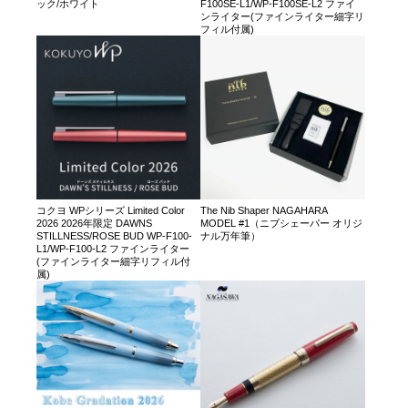
ック/ホワイト
F100SE-L1/WP-F100SE-L2 ファイ
ンライター(ファインライター細字リ
フィル付属)
コクヨ WPシリーズ Limited Color
The Nib Shaper NAGAHARA
2026 2026年限定 DAWNS
MODEL #1（ニブシェーパー オリジ
STILLNESS/ROSE BUD WP-F100-
ナル万年筆）
L1/WP-F100-L2 ファインライター
(ファインライター細字リフィル付
属)