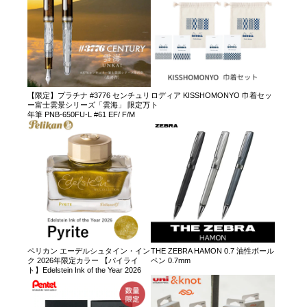
【限定】プラチナ #3776 センチュリ
ロディア KISSHOMONYO 巾着セッ
ー富士雲景シリーズ「雲海」 限定万
ト
年筆 PNB-650FU-L #61 EF/ F/M
ペリカン エーデルシュタイン・イン
THE ZEBRA HAMON 0.7 油性ボール
ク 2026年限定カラー 【パイライ
ペン 0.7mm
ト】Edelstein Ink of the Year 2026