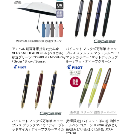
アンベル 晴雨兼用折りたたみ傘
パイロット ノック式万年筆 キャッ
VERYKAL HEATBLOCK (ベリカル)
プレス ステンレス マットシルバー /
秒速プリーツ CloudBlue / MoonGray
マットカッパー / マットアッシュブ
/ Sepia / Snow / Sunset
ルー / マットディープグリーン
パイロット ノック式万年筆 キャッ
[数量限定] パイロット 茶の恵 油性ボ
プレス ブラックマイカ / ディープレ
ールペン コクーン 0.7mm 深みどり
ッドマイカ / ディープブルーマイカ
色/浅みどり色/ほうじ茶色 BCO-
7CH26