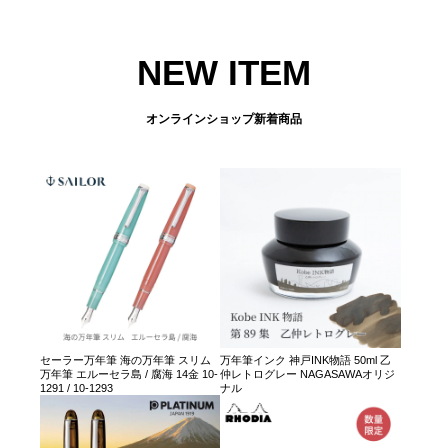
NEW ITEM
オンラインショップ新着商品
セーラー万年筆 海の万年筆 スリム
万年筆インク 神戸INK物語 50ml 乙
万年筆 エルーセラ島 / 腐海 14金 10-
仲レトログレー NAGASAWAオリジ
1291 / 10-1293
ナル