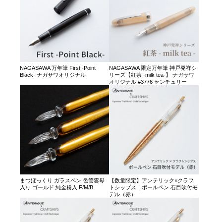
NAGASAWA 万年筆 First -Point
NAGASAWA 限定万年筆 神戸発祥シ
Black- ナガサワオリジナル
リーズ【紅茶 -milk tea-】 ナガサワ
オリジナル #3776 センチュリー
まつぼっくり ガラスペン 色管雲母
【数量限定】アンテリック×クラフ
入り ゴールド 純金粉入 F/M/B
トシップス｜ボールペン 石目吹付モ
デル（赤）