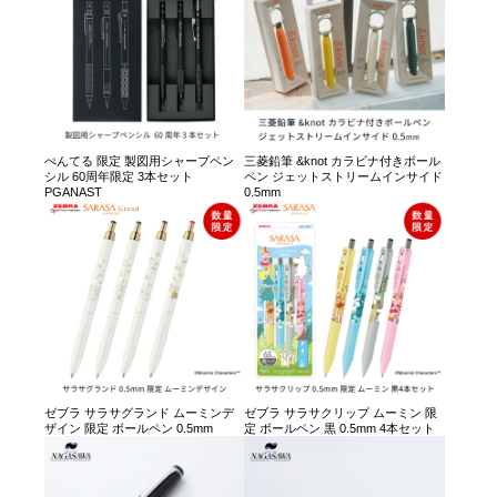
ぺんてる 限定 製図用シャープペン
三菱鉛筆 &knot カラビナ付きボール
シル 60周年限定 3本セット
ペン ジェットストリームインサイド
PGANAST
0.5mm
ゼブラ サラサグランド ムーミンデ
ゼブラ サラサクリップ ムーミン 限
ザイン 限定 ボールペン 0.5mm
定 ボールペン 黒 0.5mm 4本セット