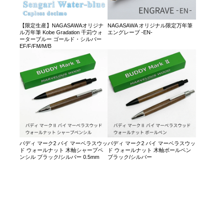
【限定生産】NAGASAWAオリジナ
NAGASAWA オリジナル限定万年筆
ル万年筆 Kobe Gradation 千苅ウォ
エングレーブ -EN-
ーターブルー ゴールド・シルバー
EF/F/FM/M/B
バディ マーク2 バイ マーベラスウッ
バディ マーク2 バイ マーベラスウッ
ド ウォールナット 木軸シャープペ
ド ウォールナット 木軸ボールペン
ンシル ブラック/シルバー 0.5mm
ブラック/シルバー