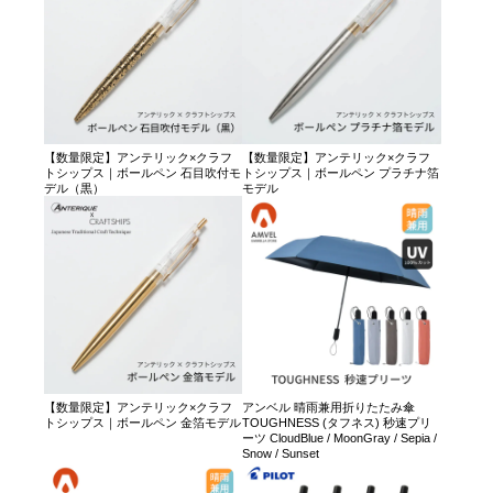
【数量限定】アンテリック×クラフ
【数量限定】アンテリック×クラフ
トシップス｜ボールペン 石目吹付モ
トシップス｜ボールペン プラチナ箔
デル（黒）
モデル
【数量限定】アンテリック×クラフ
アンベル 晴雨兼用折りたたみ傘
トシップス｜ボールペン 金箔モデル
TOUGHNESS (タフネス) 秒速プリ
ーツ CloudBlue / MoonGray / Sepia /
Snow / Sunset