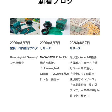
新着ブログ
2026年8月7日
2026年8月7日
2026年8月7日
室長！竹内直行ブログ
リリース
リリース
Hummingbird Green イ
NAGASAWA Kobe INK
九ポ堂×Kobe INK物語
ンク準備中
物語 特別色
活版ポストカード「港
「Hummingbird
町コーベリア通り」
Green」～2026年8月28
「洋食ロマン航路亭
日（金）発売～
沈没船ワインソース」
「流星電燈舎 星の豆
ランプ」～2026年8月14
日（金）発売～