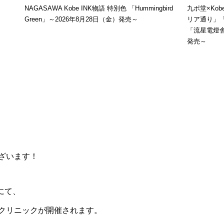
NAGASAWA Kobe INK物語 特別色 「Hummingbird
九ポ堂×Ko
Green」～2026年8月28日（金）発売～
リア通り」
「流星電燈舎
発売～
ざいます！
にて、
クリニックが開催されます。