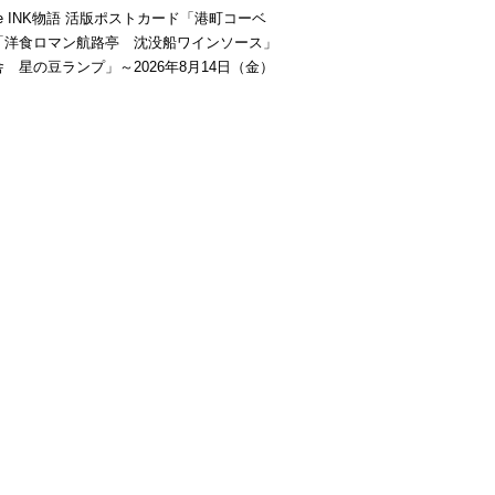
be INK物語 活版ポストカード「港町コーベ
「洋食ロマン航路亭 沈没船ワインソース」
 星の豆ランプ」～2026年8月14日（金）