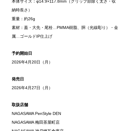
本体サイズ：φ14.9×117.8mm（クリップ部除く太さ・収
納時長さ）
重量：約26g
素材：蓋・大先・尾栓…PMMA樹脂、胴（光線彫り）・金
属…ゴールドIP仕上げ
予約開始日
2026年4月20日（月）
発売日
2026年4月27日（月）
取扱店舗
NAGASAWA PenStyle DEN
NAGASAWA 梅田茶屋町店
NAGASAWA 神戸煉瓦倉庫店