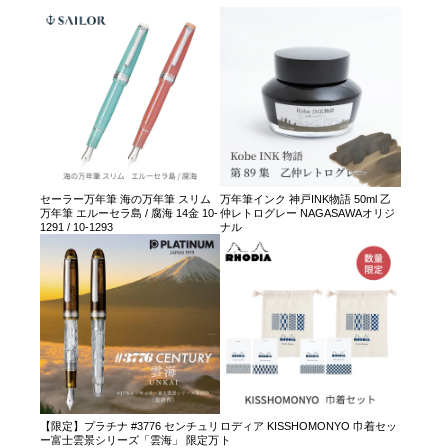
セーラー万年筆 海の万年筆 スリム
万年筆インク 神戸INK物語 50ml 乙
万年筆 エルーセラ島 / 腐海 14金 10-
仲レトログレー NAGASAWAオリジ
1291 / 10-1293
ナル
【限定】プラチナ #3776 センチュリ
ロディア KISSHOMONYO 巾着セッ
ー富士雲景シリーズ「雲海」 限定万
ト