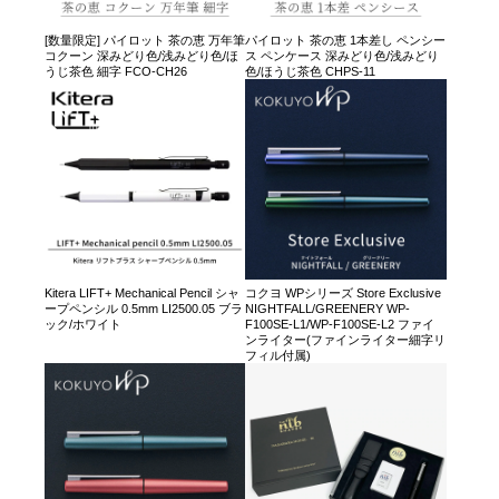
[数量限定] パイロット 茶の恵 万年筆
パイロット 茶の恵 1本差し ペンシー
コクーン 深みどり色/浅みどり色/ほ
ス ペンケース 深みどり色/浅みどり
うじ茶色 細字 FCO-CH26
色/ほうじ茶色 CHPS-11
Kitera LIFT+ Mechanical Pencil シャ
コクヨ WPシリーズ Store Exclusive
ープペンシル 0.5mm LI2500.05 ブラ
NIGHTFALL/GREENERY WP-
ック/ホワイト
F100SE-L1/WP-F100SE-L2 ファイ
ンライター(ファインライター細字リ
フィル付属)