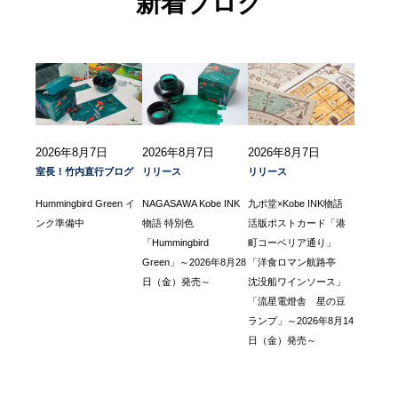
新着ブログ
2026年8月7日
2026年8月7日
2026年8月7日
室長！竹内直行ブログ
リリース
リリース
Hummingbird Green イ
NAGASAWA Kobe INK
九ポ堂×Kobe INK物語
ンク準備中
物語 特別色
活版ポストカード「港
「Hummingbird
町コーベリア通り」
Green」～2026年8月28
「洋食ロマン航路亭
日（金）発売～
沈没船ワインソース」
「流星電燈舎 星の豆
ランプ」～2026年8月14
日（金）発売～