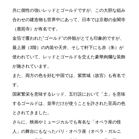
共に個性の強いレッドとゴールドですが、この大胆な組み
合わせの建造物も世界中にあって、日本では京都の金閣寺
（鹿苑寺）が有名です。
金箔で覆われた”ゴールド”の外観がとても印象的ですが、
最上層（3階）の内装や天井、そして軒下にも赤（朱）が
使われていて、レッドとゴールドを交えた豪華絢爛な装飾
が施されています。
また、両方の色を好む中国では、紫禁城（故宮）も有名で
す。
国家繁栄を意味するレッド、五行説において「土」を意味
するゴールドは、皇帝だけが使うことを許された至高の色
とされてきました。
さらに、映画やミュージカルでも有名な「オペラ座の怪
人」の舞台にもなったパリ・オペラ座（オペラ・ガルニ