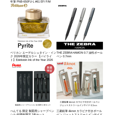
年筆 PNB-650FU-L #61 EF/ F/M
ペリカン エーデルシュタイン・イン
THE ZEBRA HAMON 0.7 油性ボール
ク 2026年限定カラー 【パイライ
ペン 0.7mm
ト】Edelstein Ink of the Year 2026
ぺんてる 限定 製図用シャープペン
三菱鉛筆 &knot カラビナ付きボール
シル 60周年限定 3本セット
ペン ジェットストリームインサイド