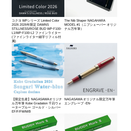
コクヨ WPシリーズ Limited Color
The Nib Shaper NAGAHARA
2026 2026年限定 DAWNS
MODEL #1（ニブシェーパー オリジ
STILLNESS/ROSE BUD WP-F100-
ナル万年筆）
L1/WP-F100-L2 ファインライター
(ファインライター細字リフィル付
属)
【限定生産】NAGASAWAオリジナ
NAGASAWA オリジナル限定万年筆
ル万年筆 Kobe Gradation 千苅ウォ
エングレーブ -EN-
ーターブルー ゴールド・シルバー
EF/F/FM/M/B