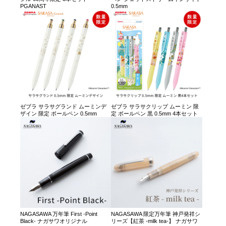
PGANAST
0.5mm
ゼブラ サラサグランド ムーミンデ
ゼブラ サラサクリップ ムーミン 限
ザイン 限定 ボールペン 0.5mm
定 ボールペン 黒 0.5mm 4本セット
NAGASAWA 万年筆 First -Point
NAGASAWA 限定万年筆 神戸発祥シ
Black- ナガサワオリジナル
リーズ【紅茶 -milk tea-】 ナガサワ