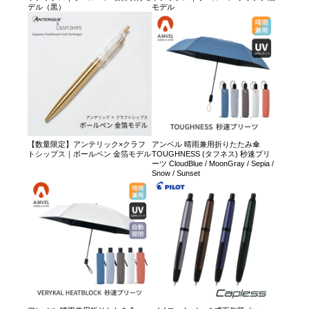
デル（黒）
モデル
【数量限定】アンテリック×クラフ
アンベル 晴雨兼用折りたたみ傘
トシップス｜ボールペン 金箔モデル
TOUGHNESS (タフネス) 秒速プリ
ーツ CloudBlue / MoonGray / Sepia /
Snow / Sunset