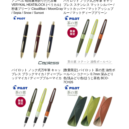
アンベル 晴雨兼用折りたたみ傘
パイロット ノック式万年筆 キャッ
VERYKAL HEATBLOCK (ベリカル)
プレス ステンレス マットシルバー /
秒速プリーツ CloudBlue / MoonGray
マットカッパー / マットアッシュブ
/ Sepia / Snow / Sunset
ルー / マットディープグリーン
パイロット ノック式万年筆 キャッ
[数量限定] パイロット 茶の恵 油性ボ
プレス ブラックマイカ / ディープレ
ールペン コクーン 0.7mm 深みどり
ッドマイカ / ディープブルーマイカ
色/浅みどり色/ほうじ茶色 BCO-
7CH26