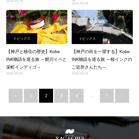
2024.05.16
ア～
2024.05.09
トピックス
トピックス
【神戸と移住の歴史】Kobe
【神戸の街を一望する】Kobe
INK物語を巡る旅 ～鯉川イペと
INK物語を巡る旅 ～桜インクの
栄町インディゴ～
ご近所さんたち～
2024.05.02
2024.04.25
1
2
3
4
…
7