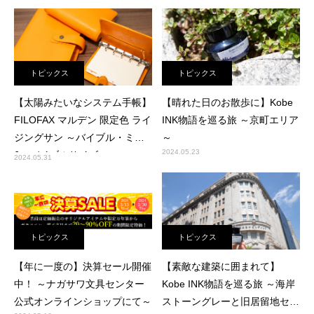
トピックス
トピックス
【太陽みたいなシステム手帳】
【晴れた日のお散歩に】Kobe
FILOFAX マルデン 限定色 ライ
INK物語を巡る旅 ～京町エリア
ジングサン ～バイブル・ミニ
～
2024.05.23
6・バイブルサイズ～
2024.05.31
トピックス
トピックス
【年に一度の】決算セール開催
【素敵な建築に囲まれて】
中！ ～ナガサワ文具センター
Kobe INK物語を巡る旅 ～海岸
公式オンラインショップにて～
ストーングレーと旧居留地セピ