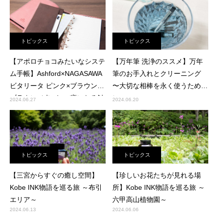
トピックス
トピックス
【アポロチョコみたいなシステ
【万年筆 洗浄のススメ】万年
ム手帳】Ashford×NAGASAWA
筆のお手入れとクリーニング
ビタリータ ピンク×ブラウン/
〜大切な相棒を永く使うため
ブラウン×ピンク ～癖になる触
に〜
2024.06.27
2024.06.20
り心地～
トピックス
トピックス
【三宮からすぐの癒し空間】
【珍しいお花たちが見れる場
Kobe INK物語を巡る旅 ～布引
所】Kobe INK物語を巡る旅 ～
エリア～
六甲高山植物園～
2024.06.13
2024.06.06