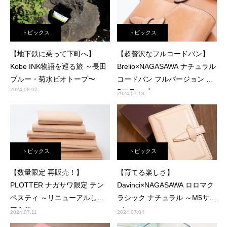
トピックス
トピックス
【地下鉄に乗って下町へ】
【超贅沢なフルコードバン】
Kobe INK物語を巡る旅 ～長田
Brelio×NAGASAWA ナチュラル
ブルー・菊水ビオトープ〜
コードバン フルバージョン ～
2024.08.02
Bフラップ～
2024.07.18
トピックス
トピックス
【数量限定 再販売！】
【育てる楽しさ】
PLOTTER ナガサワ限定 テン
Davinci×NAGASAWA ロロマク
ペスティ ～リニューアルして
ラシック ナチュラル ～M5サイ
再入荷～
ズ～
2024.07.11
2024.07.04