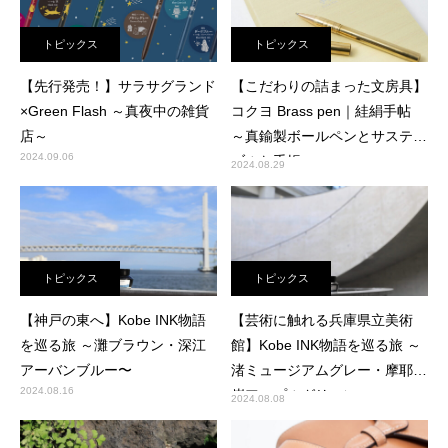
トピックス
トピックス
【先行発売！】サラサグランド
【こだわりの詰まった文房具】
×Green Flash ～真夜中の雑貨
コクヨ Brass pen｜絓絹手帖
店～
～真鍮製ボールペンとサステナ
2024.09.06
ブルな手帳～
2024.08.29
トピックス
トピックス
【神戸の東へ】Kobe INK物語
【芸術に触れる兵庫県立美術
を巡る旅 ～灘ブラウン・深江
館】Kobe INK物語を巡る旅 ～
アーバンブルー〜
渚ミュージアムグレー・摩耶海
2024.08.16
岸アップルグリーン〜
2024.08.08