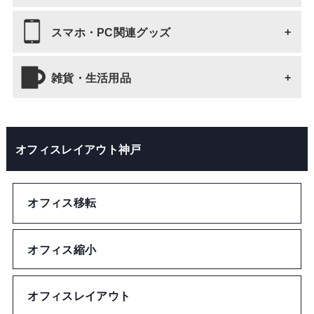
ブックマーク・しおり
Tシャツ
スマホ・PC関連グッズ
バッグ 全て
ノート・メモ
靴下・タイツ
トートバッグ
雑貨・生活用品
スマホ・PC関連グッズ 全て
ファイル
靴、靴関連商品
ショルダーバッグ
スマホケース
雑貨・生活用品 全て
クリップ
オフィスレイアウト神戸
ネックウォーマー
巾着バッグ
マウスパッド
キーホルダー・ストラップ
テープ
ベルト
保冷バッグ
その他スマホ・PC関連グッズ
オフィス移転
タオル・ハンカチ
ペンケース
ネクタイ
ドリンクカバー
モバイルクリーナー
ポーチ
オフィス縮小
定規
リストバンド
エコバッグ
財布
オフィスレイアウト
ネックストラップ
アームカバー
ユニフォーム型バッグ