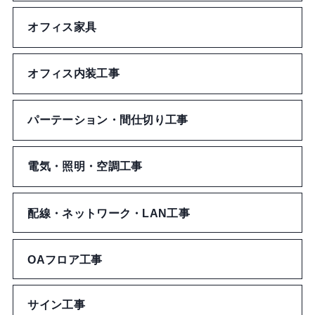
ペンケース
オフィス家具
セキュリティ
フェイスシール
ポーチ
カード・パスケース
のり
オフィス内装工事
バンダナ・はちまき
財布
名札
修正
その他アパレルグッズ
パーテーション・間仕切り工事
その他バッグ
ネックストラップ
デコレーション
電気・照明・空調工事
チケットケース
切る・とじる
ステッカー
配線・ネットワーク・LAN工事
その他文房具・事務用品
ワッペン・ネーム
OAフロア工事
ブックカバー
サイン工事