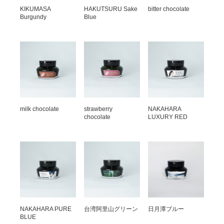
KIKUMASA
HAKUTSURU Sake
bitter chocolate
Burgundy
Blue
milk chocolate
strawberry
NAKAHARA
chocolate
LUXURY RED
NAKAHARA PURE
台湾阿里山グリーン
日月潭ブルー
BLUE