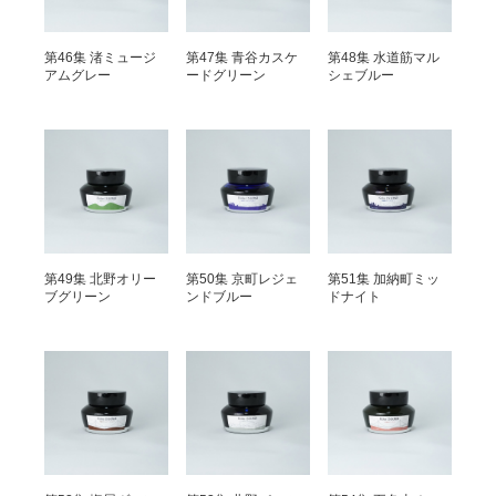
第46集 渚ミュージ
第47集 青谷カスケ
第48集 水道筋マル
アムグレー
ードグリーン
シェブルー
第49集 北野オリー
第50集 京町レジェ
第51集 加納町ミッ
ブグリーン
ンドブルー
ドナイト