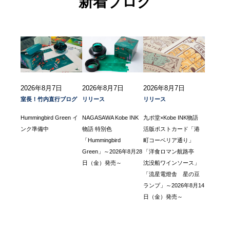
新着ブログ
2026年8月7日
2026年8月7日
2026年8月7日
室長！竹内直行ブログ
リリース
リリース
Hummingbird Green イ
NAGASAWA Kobe INK
九ポ堂×Kobe INK物語
ンク準備中
物語 特別色
活版ポストカード「港
「Hummingbird
町コーベリア通り」
Green」～2026年8月28
「洋食ロマン航路亭
日（金）発売～
沈没船ワインソース」
「流星電燈舎 星の豆
ランプ」～2026年8月14
日（金）発売～