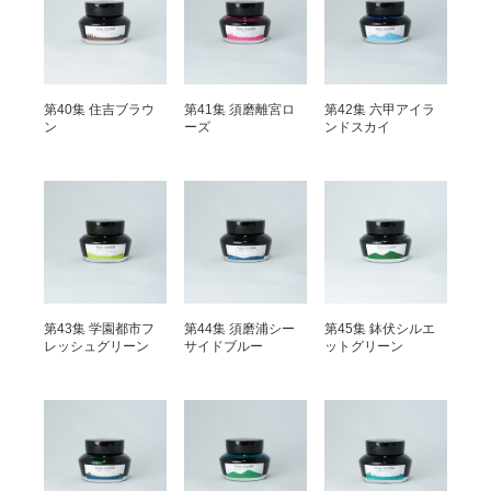
第40集 住吉ブラウ
第41集 須磨離宮ロ
第42集 六甲アイラ
ン
ーズ
ンドスカイ
第43集 学園都市フ
第44集 須磨浦シー
第45集 鉢伏シルエ
レッシュグリーン
サイドブルー
ットグリーン