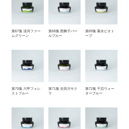
第67集 淡河ファー
第68集 西舞子パー
第69集 菊水ビオト
ムグリーン
ルブルー
ープ
第70集 六甲フォレ
第71集 生田川サク
第72集 千苅ウォー
ストブルー
ラ
ターブルー