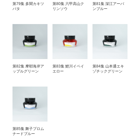
第79集 多聞カキツ
第80集 六甲高山ク
第81集 深江アーバ
バタ
リンソウ
ンブルー
第82集 摩耶海岸ア
第83集 鯉川イペイ
第84集 山本通エキ
ップルグリーン
エロー
ゾチックグリーン
第85集 舞子プロム
ナードブルー