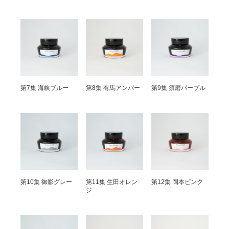
第7集 海峡ブルー
第8集 有馬アンバー
第9集 須磨パープル
第10集 御影グレー
第11集 生田オレン
第12集 岡本ピンク
ジ