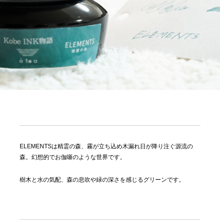
ELEMENTSは精霊の森、霧が立ち込め木漏れ日が降り注ぐ源流の
森。幻想的でお伽噺のような世界です。
樹木と水の気配、森の息吹や緑の深さを感じるグリーンです。