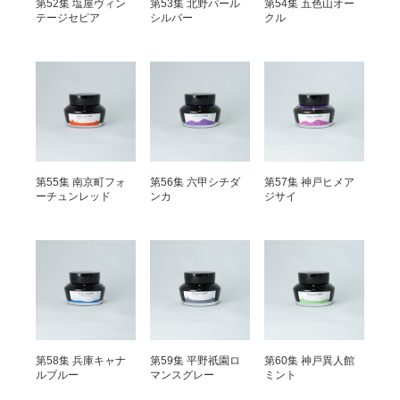
第52集 塩屋ヴィン
第53集 北野パール
第54集 五色山オー
テージセピア
シルバー
クル
第55集 南京町フォ
第56集 六甲シチダ
第57集 神戸ヒメア
ーチュンレッド
ンカ
ジサイ
第58集 兵庫キャナ
第59集 平野祇園ロ
第60集 神戸異人館
ルブルー
マンスグレー
ミント