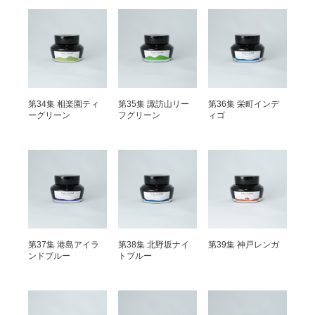
第34集 相楽園ティ
第35集 諏訪山リー
第36集 栄町インデ
ーグリーン
フグリーン
ィゴ
第37集 港島アイラ
第38集 北野坂ナイ
第39集 神戸レンガ
ンドブルー
トブルー