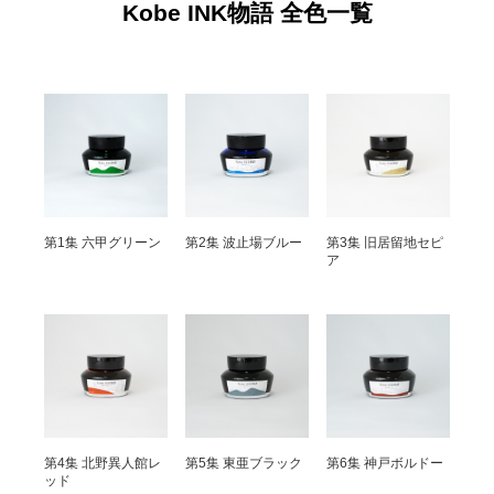
Kobe INK物語 全色一覧
第1集 六甲グリーン
第2集 波止場ブルー
第3集 旧居留地セピ
ア
第4集 北野異人館レ
第5集 東亜ブラック
第6集 神戸ボルドー
ッド