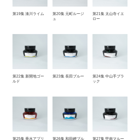
第19集 湊川ライム
第20集 元町ルージ
第21集 太山寺イエ
ュ
ロー
第22集 新開地ゴー
第23集 長田ブルー
第24集 中山手ブラ
ルド
ック
第25集 垂水アプリ
第26集 和田岬ブル
第27集 甲南マルー