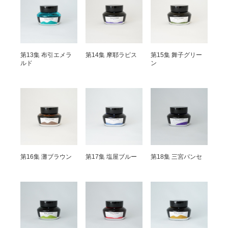
第13集 布引エメラ
第14集 摩耶ラピス
第15集 舞子グリー
ルド
ン
第16集 灘ブラウン
第17集 塩屋ブルー
第18集 三宮パンセ