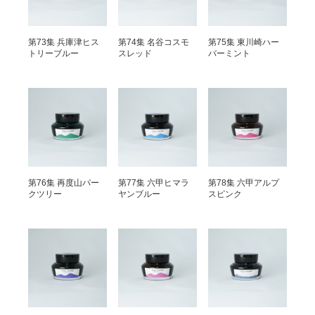
第73集 兵庫津ヒス
第74集 名谷コスモ
第75集 東川崎ハー
トリーブルー
スレッド
バーミント
第76集 再度山パー
第77集 六甲ヒマラ
第78集 六甲アルプ
クツリー
ヤンブルー
スピンク