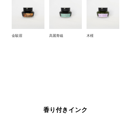
金駿眉
高麗青磁
木槿
香り付きインク