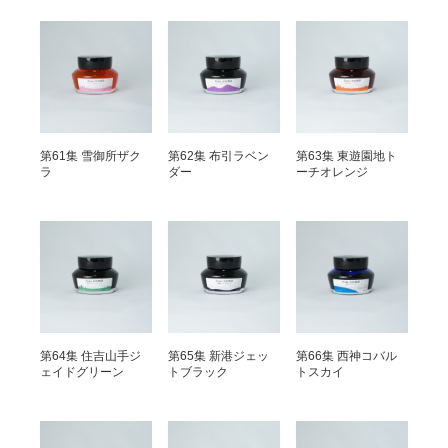
第61集 雪御所ザク
第62集 布引ラベン
第63集 東遊園地ト
ラ
ダー
ーチオレンジ
第64集 住吉山手ジ
第65集 新港ジェッ
第66集 西神コバル
ェイドグリーン
トブラック
トスカイ