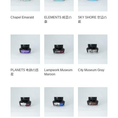
Chapel Emarald
ELEMENTS 精霊の
SKY SHORE 空辺の
森
庭
PLANETS 奇跡の惑
Lampwork Museum
City Museum Gray
星
Maroon