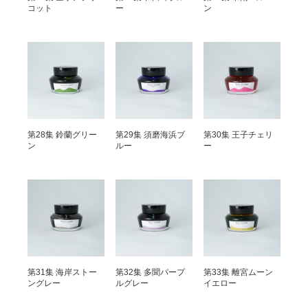
コット
ー
ン
第28集 鈴蘭グリー
第29集 須磨海浜ブ
第30集 王子チェリ
ン
ルー
ー
第31集 海岸ストー
第32集 多聞パープ
第33集 離宮ムーン
ングレー
ルグレー
イエロー