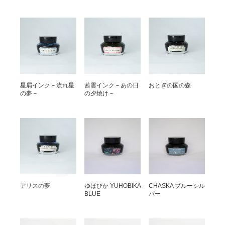
星屑インク－流れ星
茜雲インク－あの日
おとぎの国の森
の夢－
の夕焼け－
アリスの夢
ゆほびか YUHOBIKA
CHASKA ブルーシル
BLUE
バー