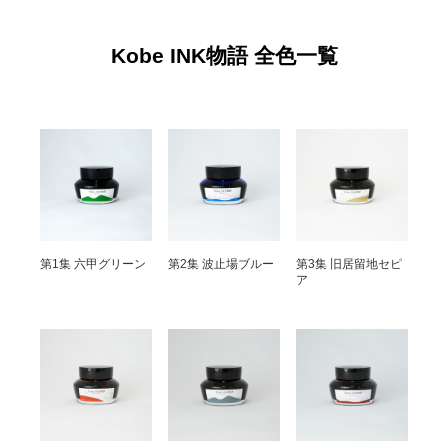
Kobe INK物語 全色一覧
第1集 六甲グリーン
第2集 波止場ブルー
第3集 旧居留地セピ
ア