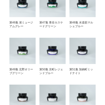
第46集 渚ミュージ
第47集 青谷カスケ
第48集 水道筋マル
アムグレー
ードグリーン
シェブルー
第49集 北野オリー
第50集 京町レジェ
第51集 加納町ミッ
ブグリーン
ンドブルー
ドナイト