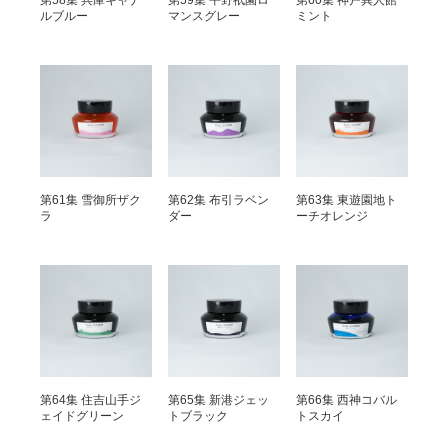
第58集 兵庫キャナ
第59集 平野祇園ロ
第60集 神戸異人館
ルブルー
マンスグレー
ミント
第61集 雪御所ザク
第62集 布引ラベン
第63集 東遊園地ト
ラ
ダー
ーチオレンジ
第64集 住吉山手ジ
第65集 新港ジェッ
第66集 西神コバル
ェイドグリーン
トブラック
トスカイ