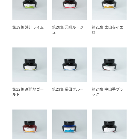
第19集 湊川ライム
第20集 元町ルージ
第21集 太山寺イエ
ュ
ロー
第22集 新開地ゴー
第23集 長田ブルー
第24集 中山手ブラ
ルド
ック