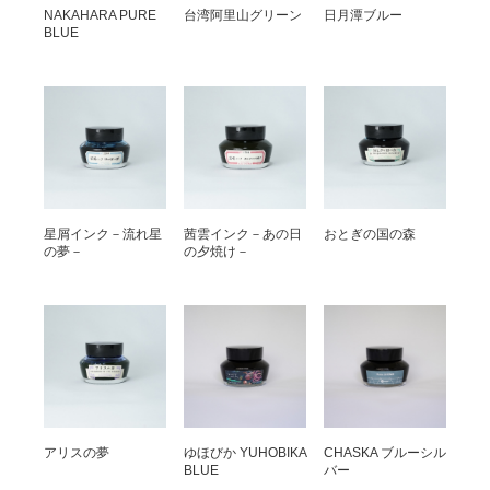
NAKAHARA PURE
台湾阿里山グリーン
日月潭ブルー
BLUE
星屑インク－流れ星
茜雲インク－あの日
おとぎの国の森
の夢－
の夕焼け－
アリスの夢
ゆほびか YUHOBIKA
CHASKA ブルーシル
BLUE
バー