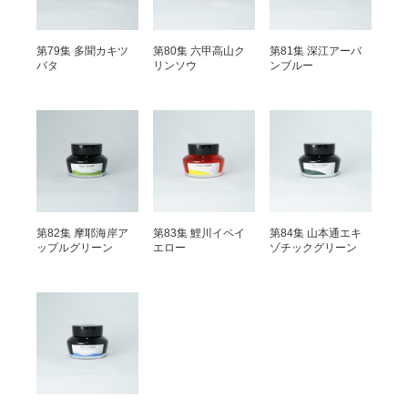
第79集 多聞カキツ
第80集 六甲高山ク
第81集 深江アーバ
バタ
リンソウ
ンブルー
第82集 摩耶海岸ア
第83集 鯉川イペイ
第84集 山本通エキ
ップルグリーン
エロー
ゾチックグリーン