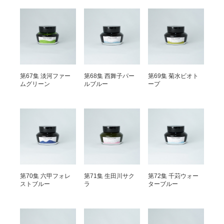
第67集 淡河ファー
第68集 西舞子パー
第69集 菊水ビオト
ムグリーン
ルブルー
ープ
第70集 六甲フォレ
第71集 生田川サク
第72集 千苅ウォー
ストブルー
ラ
ターブルー