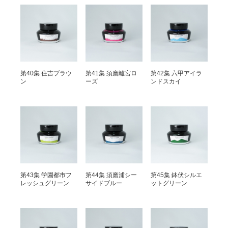
第40集 住吉ブラウ
第41集 須磨離宮ロ
第42集 六甲アイラ
ン
ーズ
ンドスカイ
第43集 学園都市フ
第44集 須磨浦シー
第45集 鉢伏シルエ
レッシュグリーン
サイドブルー
ットグリーン