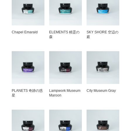
Chapel Emarald
ELEMENTS 精霊の
SKY SHORE 空辺の
森
庭
PLANETS 奇跡の惑
Lampwork Museum
City Museum Gray
星
Maroon