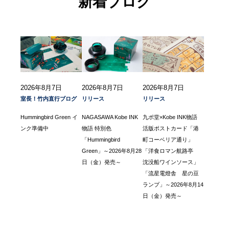
新着ブログ
2026年8月7日
2026年8月7日
2026年8月7日
室長！竹内直行ブログ
リリース
リリース
Hummingbird Green イ
NAGASAWA Kobe INK
九ポ堂×Kobe INK物語
ンク準備中
物語 特別色
活版ポストカード「港
「Hummingbird
町コーベリア通り」
Green」～2026年8月28
「洋食ロマン航路亭
日（金）発売～
沈没船ワインソース」
「流星電燈舎 星の豆
ランプ」～2026年8月14
日（金）発売～