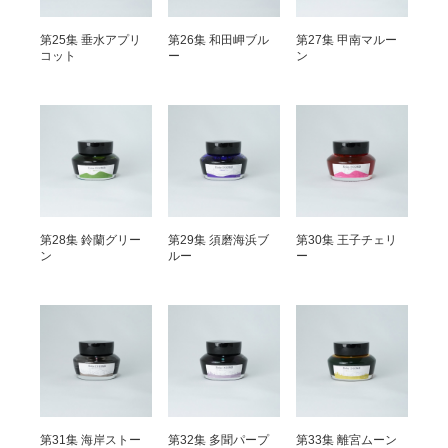
第25集 垂水アプリ
第26集 和田岬ブル
第27集 甲南マルー
コット
ー
ン
第28集 鈴蘭グリー
第29集 須磨海浜ブ
第30集 王子チェリ
ン
ルー
ー
第31集 海岸ストー
第32集 多聞パープ
第33集 離宮ムーン