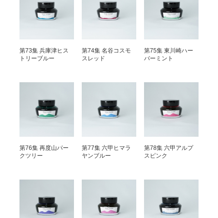
第73集 兵庫津ヒス
第74集 名谷コスモ
第75集 東川崎ハー
トリーブルー
スレッド
バーミント
第76集 再度山パー
第77集 六甲ヒマラ
第78集 六甲アルプ
クツリー
ヤンブルー
スピンク