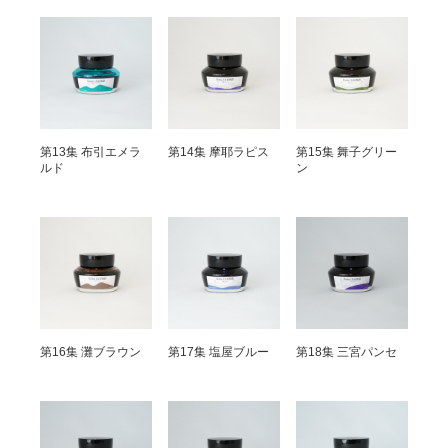
第13集 布引エメラ
第14集 摩耶ラピス
第15集 舞子グリー
ルド
ン
第16集 灘ブラウン
第17集 塩屋ブルー
第18集 三宮パンセ