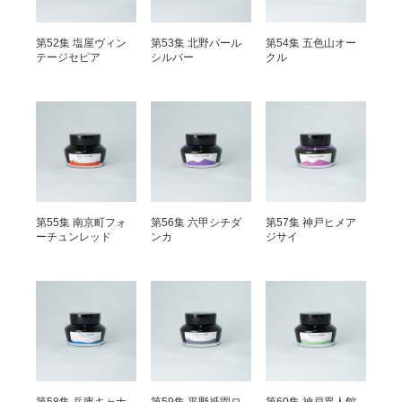
第52集 塩屋ヴィン
第53集 北野パール
第54集 五色山オー
テージセピア
シルバー
クル
第55集 南京町フォ
第56集 六甲シチダ
第57集 神戸ヒメア
ーチュンレッド
ンカ
ジサイ