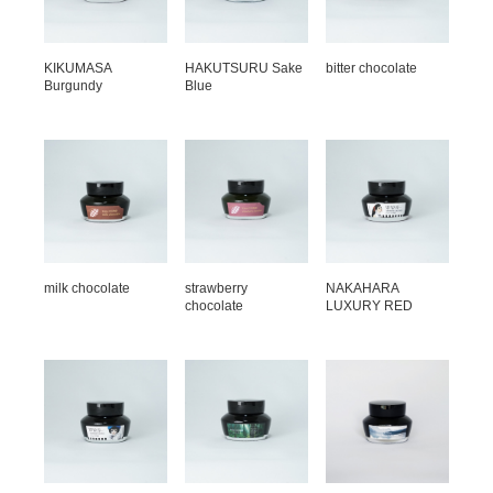
KIKUMASA
HAKUTSURU Sake
bitter chocolate
Burgundy
Blue
milk chocolate
strawberry
NAKAHARA
chocolate
LUXURY RED