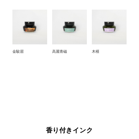
金駿眉
高麗青磁
木槿
香り付きインク