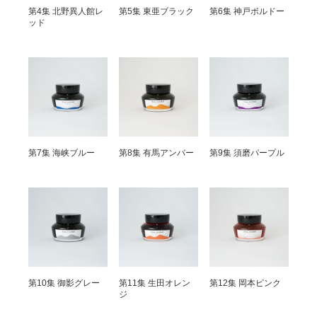
第4集 北野異人館レ
第5集 東亜ブラック
第6集 神戸ボルドー
ッド
第7集 海峡ブルー
第8集 有馬アンバー
第9集 須磨パープル
第10集 御影グレー
第11集 生田オレン
第12集 岡本ピンク
ジ