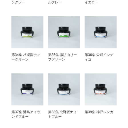
ングレー
ルグレー
イエロー
第34集 相楽園ティ
第35集 諏訪山リー
第36集 栄町インデ
ーグリーン
フグリーン
ィゴ
第37集 港島アイラ
第38集 北野坂ナイ
第39集 神戸レンガ
ンドブルー
トブルー