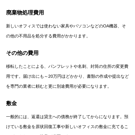
廃棄物処理費用
新しいオフィスでは使わない家具やパソコンなどのOA機器、そ
の他の不用品を処分する費用がかかります。
その他の費用
移転したことによる、パンフレットや名刺、封筒の住所の変更費
用です。届け出にも～20万円ほどかかり、書類の作成や提出など
ホーム
を専門の業者に頼むと更に別途費用が必要になります。
サービスメニュー
敷金
施工事例
一般的には、返還は貸主への債務が終了してからになります。預
オフィスづくりブログ
けている敷金を原状回復工事や新しいオフィスの敷金に充てるこ