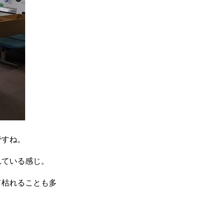
ですね。
れている感じ。
て枯れることも多