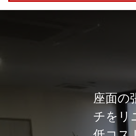
座面の
チをリ
低コス