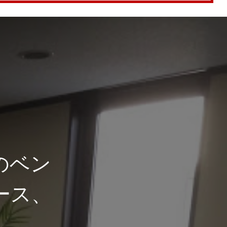
のベン
ース、