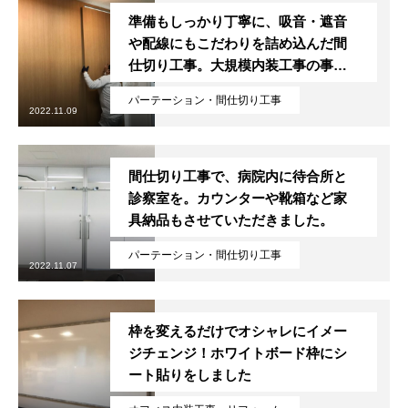
準備もしっかり丁寧に、吸音・遮音
や配線にもこだわりを詰め込んだ間
仕切り工事。大規模内装工事の事例
紹介です。
パーテーション・間仕切り工事
2022.11.09
間仕切り工事で、病院内に待合所と
診察室を。カウンターや靴箱など家
具納品もさせていただきました。
パーテーション・間仕切り工事
2022.11.07
枠を変えるだけでオシャレにイメー
ジチェンジ！ホワイトボード枠にシ
ート貼りをしました