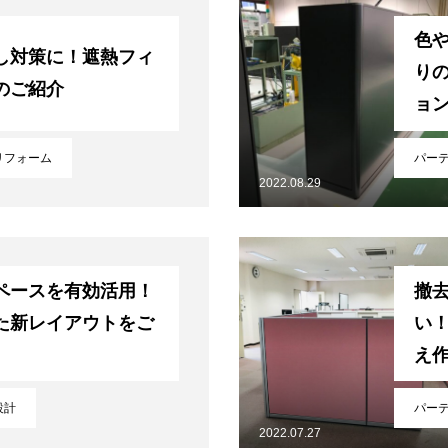
色
し対策に！遮熱フィ
り
のご紹介
ョ
し
リフォーム
パー
2022.08.29
ペースを有効活用！
撤
た新レイアウトをご
い
え
設計
パー
2022.07.27