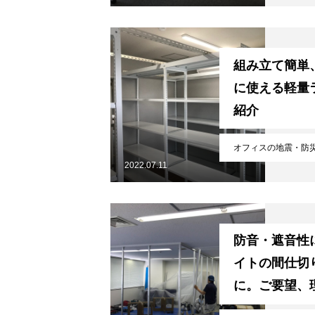
組み立て簡単
に使える軽量
紹介
ホーム
オフィスの地震・防
2022.07.11
サービスメニュー
防音・遮音性
施工事例
イトの間仕切
に。ご要望、
かせください