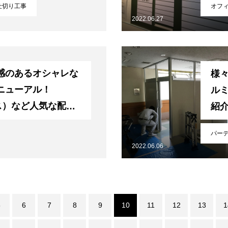
仕切り工事
オフ
2022.06.27
感のあるオシャレな
様
ニューアル！
ル
ス）など人気な配色
紹
しました
パー
2022.06.06
5
6
7
8
9
10
11
12
13
1