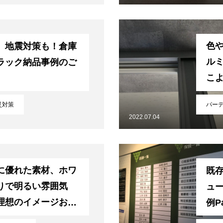
色
、地震対策も！倉庫
ル
ラック納品事例のご
こ
を
災対策
パー
2022.07.04
に優れた素材、ホワ
既
りで明るい雰囲気
ュ
理想のイメージお聞
例Pa
。