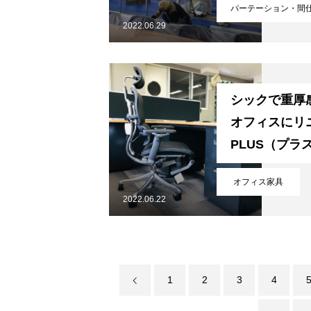
パーテーション・間
オフィスづくりブログ
2022.06.29
営業スタッフ紹介
シックで重厚
オフィスにリ
PLUS（プラ
運営会社
の家具を納品
オフィス家具
2022.06.22
お問い合わせ
1
2
3
4