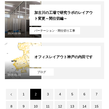
加古川の工場で研究ラボのレイアウ
ト変更～間仕切編～
パーテーション・間仕切り工事
2024.03.06
オフィスレイアウト神戸の内田です
ブログ
2024.01.22
1
2
3
4
5
6
7
8
9
10
11
12
13
14
15