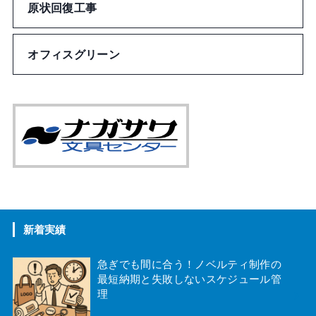
原状回復工事
インテリア
その他雑貨
オフィスグリーン
トラベル・アウトドア
アクセサリー
美容・衛生用品
おもちゃ・ゲーム
新着実績
御守、絵馬
急ぎでも間に合う！ノベルティ制作の
最短納期と失敗しないスケジュール管
ペット用品
理