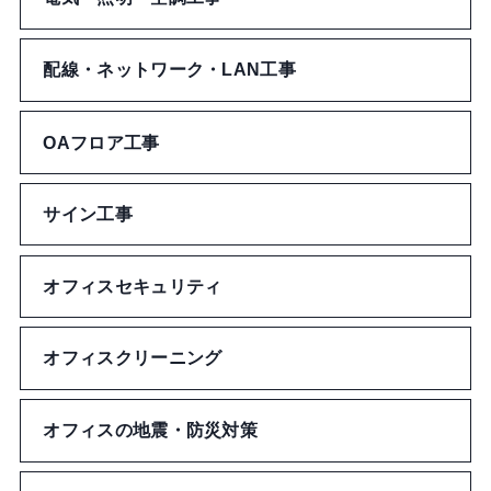
チケットケース
切る・とじる
ステッカー
配線・ネットワーク・LAN工事
その他文房具・事務用品
ワッペン・ネーム
OAフロア工事
ブックカバー
サイン工事
バッジ
オフィスセキュリティ
メガネ拭き
オフィスクリーニング
うちわ
オフィスの地震・防災対策
キッチン用品