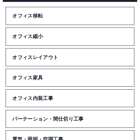
テープ
ベルト
保冷バッグ
その他スマホ・PC関連グッズ
オフィス移転
タオル・ハンカチ
ペンケース
ネクタイ
ドリンクカバー
モバイルクリーナー
ポーチ
オフィス縮小
定規
リストバンド
エコバッグ
財布
オフィスレイアウト
ネックストラップ
アームカバー
ユニフォーム型バッグ
ペンケース
オフィス家具
セキュリティ
フェイスシール
ポーチ
カード・パスケース
のり
オフィス内装工事
バンダナ・はちまき
財布
名札
修正
その他アパレルグッズ
パーテーション・間仕切り工事
その他バッグ
ネックストラップ
デコレーション
電気・照明・空調工事