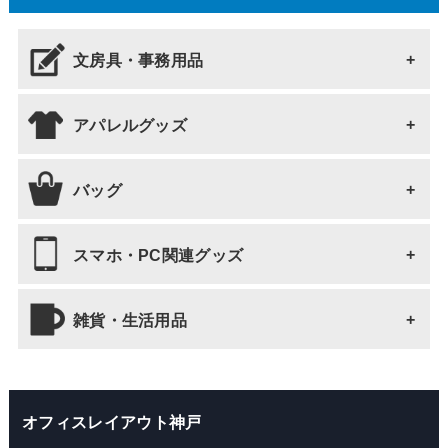
文房具・事務用品
アパレルグッズ
文房具・事務用品 全て
ボールペン
バッグ
アパレルグッズ 全て
ブックマーク・しおり
Tシャツ
スマホ・PC関連グッズ
バッグ 全て
ノート・メモ
靴下・タイツ
トートバッグ
雑貨・生活用品
スマホ・PC関連グッズ 全て
ファイル
靴、靴関連商品
ショルダーバッグ
スマホケース
雑貨・生活用品 全て
クリップ
オフィスレイアウト神戸
ネックウォーマー
巾着バッグ
マウスパッド
キーホルダー・ストラップ