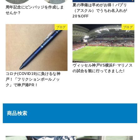
夏の準備は早めがお得！パプリ
周年記念にピンバッジを作成しま
（アスクル）でうちわ名入れが
せんか？
20％OFF
ブログ
ブログ
ヴィッセル神戸VS横浜F･マリノス
の試合を観に行ってきました!
コロナ(COVID19)に負けるな神
戸！「フリクションボールノッ
ク」で神戸港PR！
商品検索