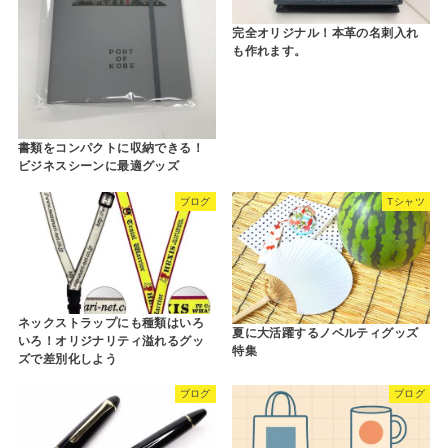
完全オリジナル！本革の名刺入れ
も作れます。
書類をコンパクトに収納できる！
ビジネスシーンに最適グッズ
ブログ
Tシャツ
ネックストラップにも種類はいろ
夏に大活躍するノベルティグッズ
いろ！オリジナリティ溢れるグッ
特集
ズで差別化しよう
ブログ
ブログ