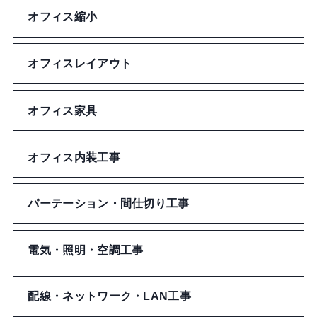
ドリンクカバー
モバイルクリーナー
ポーチ
オフィス縮小
定規
リストバンド
エコバッグ
財布
オフィスレイアウト
ネックストラップ
アームカバー
ユニフォーム型バッグ
ペンケース
オフィス家具
セキュリティ
フェイスシール
ポーチ
カード・パスケース
のり
オフィス内装工事
バンダナ・はちまき
財布
名札
修正
その他アパレルグッズ
パーテーション・間仕切り工事
その他バッグ
ネックストラップ
デコレーション
電気・照明・空調工事
チケットケース
切る・とじる
ステッカー
配線・ネットワーク・LAN工事
その他文房具・事務用品