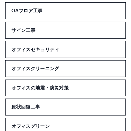
ワッペン・ネーム
OAフロア工事
ブックカバー
サイン工事
バッジ
オフィスセキュリティ
メガネ拭き
オフィスクリーニング
うちわ
オフィスの地震・防災対策
キッチン用品
原状回復工事
インテリア
その他雑貨
オフィスグリーン