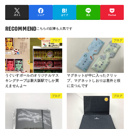
ポスト
シェア
はてブ
送る
Pocket
RECOMMEND
ブログ
ブログ
うぐいすボールのオリジナルマス
マグネットが中に入ったクリッ
キングテープは新大阪駅でしか買
プ、マグネットしおりは意外と役
えませんよ〜
に立つんです
ブログ
ブログ