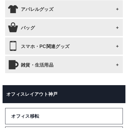
アパレルグッズ
文房具・事務用品 全て
ボールペン
バッグ
アパレルグッズ 全て
ブックマーク・しおり
Tシャツ
スマホ・PC関連グッズ
バッグ 全て
ノート・メモ
靴下・タイツ
トートバッグ
雑貨・生活用品
スマホ・PC関連グッズ 全て
ファイル
靴、靴関連商品
ショルダーバッグ
スマホケース
雑貨・生活用品 全て
クリップ
オフィスレイアウト神戸
ネックウォーマー
巾着バッグ
マウスパッド
キーホルダー・ストラップ
テープ
ベルト
保冷バッグ
その他スマホ・PC関連グッズ
オフィス移転
タオル・ハンカチ
ペンケース
ネクタイ