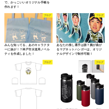
で、かっこいいオリジナル手帳を
作れます！
ブログ
ブログ
みんな知ってる、あのキャラクタ
あなたの推し選手は誰？腕が曲が
ーに妹が！？神戸市水道局ノベル
るマグネットハンガーは、オリジ
ティを作成しました！
ナルデザインで制作可能！
ブログ
ブログ