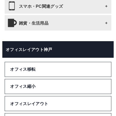
ブックマーク・しおり
Tシャツ
スマホ・PC関連グッズ
バッグ 全て
ノート・メモ
靴下・タイツ
トートバッグ
雑貨・生活用品
スマホ・PC関連グッズ 全て
ファイル
靴、靴関連商品
ショルダーバッグ
スマホケース
雑貨・生活用品 全て
クリップ
オフィスレイアウト神戸
ネックウォーマー
巾着バッグ
マウスパッド
キーホルダー・ストラップ
テープ
ベルト
保冷バッグ
その他スマホ・PC関連グッズ
オフィス移転
タオル・ハンカチ
ペンケース
ネクタイ
ドリンクカバー
モバイルクリーナー
ポーチ
オフィス縮小
定規
リストバンド
エコバッグ
財布
オフィスレイアウト
ネックストラップ
アームカバー
ユニフォーム型バッグ
ペンケース