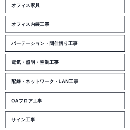
オフィス家具
セキュリティ
フェイスシール
ポーチ
カード・パスケース
のり
オフィス内装工事
バンダナ・はちまき
財布
名札
修正
その他アパレルグッズ
パーテーション・間仕切り工事
その他バッグ
ネックストラップ
デコレーション
電気・照明・空調工事
チケットケース
切る・とじる
ステッカー
配線・ネットワーク・LAN工事
その他文房具・事務用品
ワッペン・ネーム
OAフロア工事
ブックカバー
サイン工事