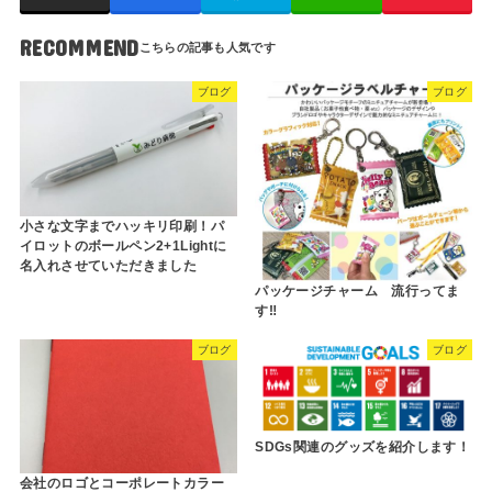
RECOMMEND
ブログ
ブログ
小さな文字までハッキリ印刷！パ
イロットのボールペン2+1Lightに
名入れさせていただきました
パッケージチャーム 流行ってま
す‼
ブログ
ブログ
SDGs関連のグッズを紹介します！
会社のロゴとコーポレートカラー