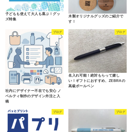
子どもも使えて大人も喜ぶ！グッ
木製オリジナルグッズのご紹介で
ズ特集
す！
ブログ
ブログ
名入れ可能！絶対もらって嬉し
い！ギフトにおすすめ、ZEBRAの
高級ボールペン
社内にデザイナー不在でも安心 ノ
ベルティ制作のデザイン外注と入
稿
ブログ
ブログ