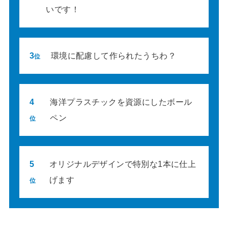
いです！
3
環境に配慮して作られたうちわ？
位
4
海洋プラスチックを資源にしたボール
ペン
位
5
オリジナルデザインで特別な1本に仕上
げます
位